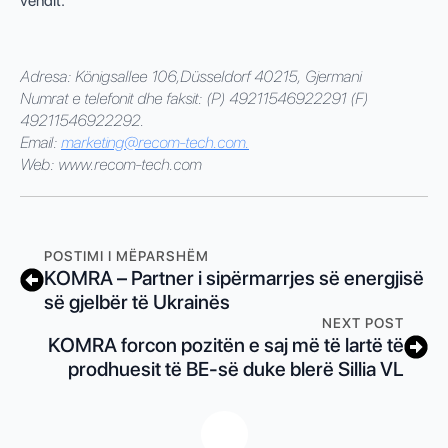
vendit.
Adresa: Königsallee 106,
Düsseldorf 40215, Gjermani
Numrat e telefonit dhe faksit: (P) 49211546922291 (F)
49211546922292.
Email:
marketing@recom-tech.com
.
Web: www.recom-tech.com
POSTIMI I MËPARSHËM
KOMRA – Partner i sipërmarrjes së energjisë
së gjelbër të Ukrainës
NEXT POST
KOMRA forcon pozitën e saj më të lartë të
prodhuesit të BE-së duke blerë Sillia VL