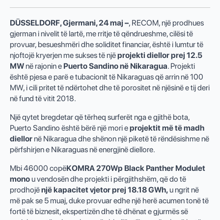
DÜSSELDORF, Gjermani, 24 maj –
, RECOM, një prodhues
gjerman i nivelit të lartë, me rritje të qëndrueshme, cilësi të
provuar, besueshmëri dhe soliditet financiar, është i lumtur të
njoftojë kryerjen me sukses të një
projekti diellor prej 12.5
MW
në rajonin e
Puerto Sandino në Nikaragua
. Projekti
është pjesa e parë e tubacionit të Nikaraguas që arrin në 100
MW, i cili pritet të ndërtohet dhe të porositet në njësinë e tij deri
në fund të vitit 2018.
Një qytet bregdetar që tërheq surferët nga e gjithë bota,
Puerto Sandino është bërë një mori e
projektit më të madh
diellor
në Nikaragua dhe shënon një piketë të rëndësishme në
përfshirjen e Nikaraguas në energjinë diellore.
Mbi 46000 copë
KOMRA 270Wp Black Panther Modulet
mono
u vendosën dhe projekti i përgjithshëm, që do të
prodhojë
një kapacitet vjetor prej 18.18 GWh,
u ngrit në
më pak se 5 muaj, duke provuar edhe një herë acumen tonë të
fortë të biznesit, ekspertizën dhe të dhënat e gjurmës së