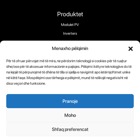
Produktet
Modulet PV
Inverters
Magazinimi
Menaxho pëlqimin
Karikues EV
Për të ofruar përvojat më të mira, ne përdorim teknologji si cookies për të ruajtur
dhe/ose për të aksesuar informacionin e pajisjes. Pëlqimi i këtyre teknologjive do të
na lejojë të përpunojmë të dhëna të tilla si sjellja e navigimit apo letërnjoftimet unike
Na ndiqni:
në këtë faqe. Mospëlqimi ose tërheqja e pëlqimit, mund të ndikojë negativisht në
disa veçori dhe funksione.
Pranoje
Të drejtat e autorit 2025 ® RECOM-TECH
Moho
Termat
Politika e
Politika e
Shfaq preferencat
cookie-ve
privatësisë