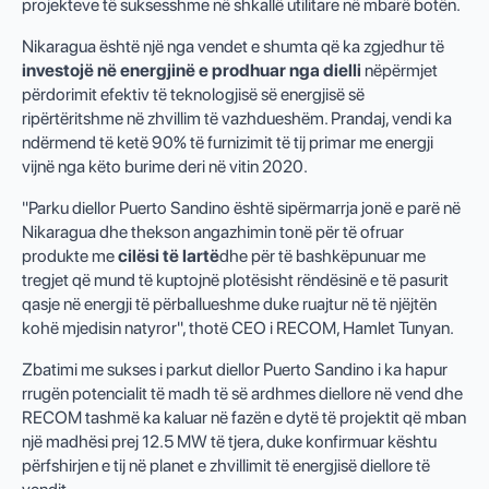
projekteve të suksesshme në shkallë utilitare në mbarë botën.
Nikaragua është një nga vendet e shumta që ka zgjedhur të
investojë në energjinë e prodhuar nga dielli
nëpërmjet
përdorimit efektiv të teknologjisë së energjisë së
ripërtëritshme në zhvillim të vazhdueshëm. Prandaj, vendi ka
ndërmend të ketë 90% të furnizimit të tij primar me energji
vijnë nga këto burime deri në vitin 2020.
"Parku diellor Puerto Sandino është sipërmarrja jonë e parë në
Nikaragua dhe thekson angazhimin tonë për të ofruar
produkte me
cilësi të lartë
dhe për të bashkëpunuar me
tregjet që mund të kuptojnë plotësisht rëndësinë e të pasurit
qasje në energji të përballueshme duke ruajtur në të njëjtën
kohë mjedisin natyror", thotë CEO i RECOM, Hamlet Tunyan.
Zbatimi me sukses i parkut diellor Puerto Sandino i ka hapur
rrugën potencialit të madh të së ardhmes diellore në vend dhe
RECOM tashmë ka kaluar në fazën e dytë të projektit që mban
një madhësi prej 12.5 MW të tjera, duke konfirmuar kështu
përfshirjen e tij në planet e zhvillimit të energjisë diellore të