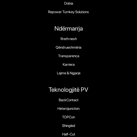
Dobia
Repower Turnkey Solutions
Ndërmarrja
Rreth nesh
Qëndrueshmëria
Transparenca
Karriera
Lajme & Ngjarje
Teknologjitë PV
BackContact
Heterojunction
TOPCon
Shingled
Half-Cut