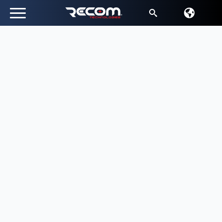
Търсене
за: