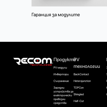
Гаранция за модулите
Продукти
PV
технологии
PV модули
Инвертори
BackContact
Съхранение
Heterojunction
Зарядни
TOPCon
устройства за
Shingled
електрически
превозни
Half-Cut
средства