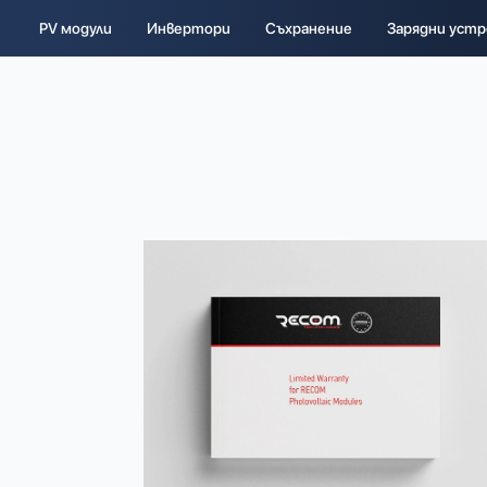
PV модули
Инвертори
Съхранение
Зарядни устр