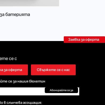
 за батерията
Заявка за оферта
те се с
ка за оферта
Свържете се с нас
йте се за нашия бюлетин
Абонирайте се за
о в слънчева асоциация: