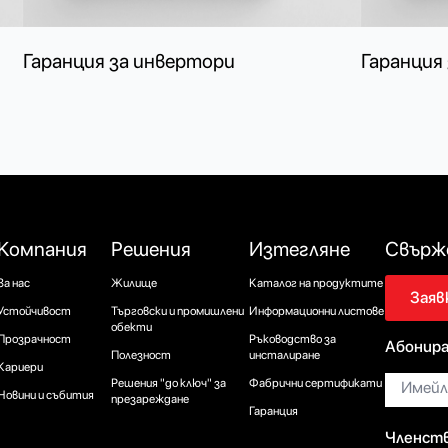
Гаранция за инвертори
Гаранция
Компания
Решения
Изтегляне
Свърже
За нас
Жилище
Каталог на продуктите
Заяв
Устойчивост
Търговски и промишлени
Информационни листове
обекти
Прозрачност
Ръководство за
Абонира
Полезност
инсталиране
Кариери
Имейл*
Решения "до ключ" за
Фабрични сертификати
Новини и събития
презареждане
Гаранция
Членств