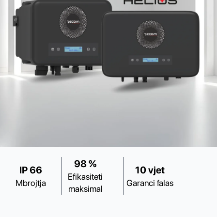
98 %
IP 66
10 vjet
Efikasiteti
Mbrojtja
Garanci falas
maksimal