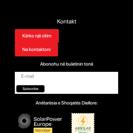
Kontakt
Kërko një citim
Na kontaktoni
Abonohu në buletinin tonë
Email
*
Subscribe
Anëtarësia e Shoqatës Diellore: