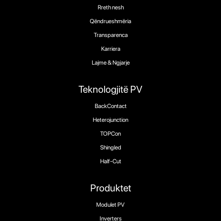
Rreth nesh
Qëndrueshmëria
Transparenca
Karriera
Lajme & Ngjarje
Teknologjitë PV
BackContact
Heterojunction
TOPCon
Shingled
Half-Cut
Produktet
Modulet PV
Inverters