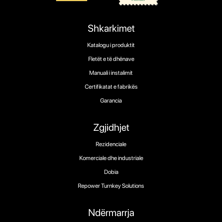
Shkarkimet
Katalogu i produktit
Fletët e të dhënave
Manuali i instalimit
Certifikatat e fabrikës
Garancia
Zgjidhjet
Rezidenciale
Komerciale dhe industriale
Dobia
Repower Turnkey Solutions
Ndërmarrja