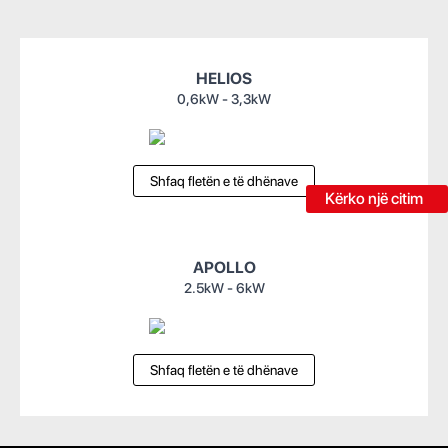
HELIOS
0,6kW - 3,3kW
Shfaq fletën e të dhënave
Kërko një citim
APOLLO
2.5kW - 6kW
Shfaq fletën e të dhënave