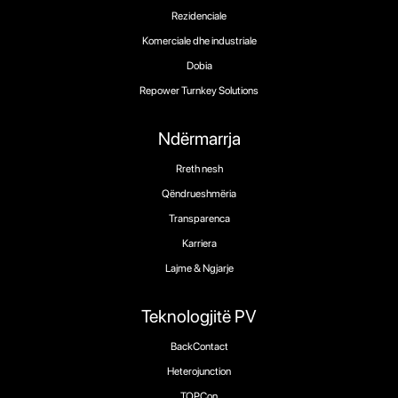
Rezidenciale
Komerciale dhe industriale
Dobia
Repower Turnkey Solutions
Ndërmarrja
Rreth nesh
Qëndrueshmëria
Transparenca
Karriera
Lajme & Ngjarje
Teknologjitë PV
BackContact
Heterojunction
TOPCon