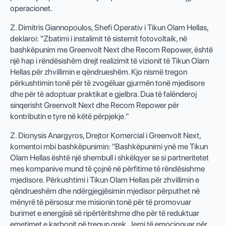
operacionet.
Z. Dimitris Giannopoulos, Shefi Operativ i Tikun Olam Hellas,
deklaroi: "Zbatimi i instalimit të sistemit fotovoltaik, në
bashkëpunim me Greenvolt Next dhe Recom Repower, është
një hap i rëndësishëm drejt realizimit të vizionit të Tikun Olam
Hellas për zhvillimin e qëndrueshëm. Kjo nismë tregon
përkushtimin tonë për të zvogëluar gjurmën tonë mjedisore
dhe për të adoptuar praktikat e gjelbra. Dua të falënderoj
sinqerisht Greenvolt Next dhe Recom Repower për
kontributin e tyre në këtë përpjekje."
Z. Dionysis Anargyros, Drejtor Komercial i Greenvolt Next,
komentoi mbi bashkëpunimin: "Bashkëpunimi ynë me Tikun
Olam Hellas është një shembull i shkëlqyer se si partneritetet
mes kompanive mund të çojnë në përfitime të rëndësishme
mjedisore. Përkushtimi i Tikun Olam Hellas për zhvillimin e
qëndrueshëm dhe ndërgjegjësimin mjedisor përputhet në
mënyrë të përsosur me misionin tonë për të promovuar
burimet e energjisë së ripërtëritshme dhe për të reduktuar
emetimet e karbonit në tregun grek. Jemi të emocionuar për