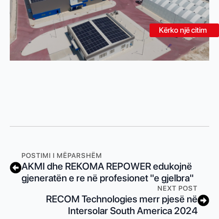
Kërko një citim
POSTIMI I MËPARSHËM
AKMI dhe REKOMA REPOWER edukojnë
gjeneratën e re në profesionet "e gjelbra"
NEXT POST
RECOM Technologies merr pjesë në
Intersolar South America 2024