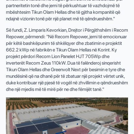
partneritetin tonë dhe jemi të përkushtuar të vazhdojmë të
mbështesim Tikun Olam Hellas dhe të gjitha kompanitë që
ndajnë vizionin tonë për një planet më të qëndrueshëm."
Së fundi, Z. Limparis Kevorkian, Drejtor i Përgjithshëm i Recom
Repower, përmendi: "Në Recom Repower, jemi të emocionuar
për këtë bashkëpunim të shkëlqyer dhe zbatimin e projektit
662.2 kWp në fabrikën e Tikun Olam Hellas në Korint. Ky
projekt përdori Recom Lion Panelet HJT 705Wp dhe
inverterët Recom Zeus 110kW. Dua të falënderoj sinqerisht
Tikun Olam Hellas dhe Greenvolt Next për besimin e tyre dhe
mundësinë që na dhanë për të zbatuar një projekt vërtet unik,
duke kontribuar një pjesë të vogël në zhvillimin e qëndrueshëm
dhe një mjedis më të mirë për ne dhe fëmijët tanë."