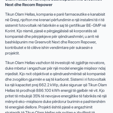
Next dhe Recom Repower
Tikun Olam Hellas, kompania e parë farmaceutike e kanabisit
në Greqi, njofton me krenari përfundimin e një instalimi të ri të
sistemit fotovoltaik në fabrikën e saj të çertifikuar BE-GMP në
Korint. Kjo nismë, pjesë e përgjegjësisë së korporatës së
kompanisë dhe përpjekjeve për qëndrueshmëri, u arrit në
bashkëpunim me Greenvolt Next dhe Recom Repower,
kontributet e të cilëve ishin vendimtare për suksesin e
projektit.
Tikun Olam Hellas vazhdon të investojë në zgjidhje novatore,
duke mbetur i angazhuar për një model energjie miqësor ndaj
mjedisit. Kjo nxit objektivat e qëndrueshmërisë së kompanisë
dhe zvogëlon gjurmën e saj të karbonit. Sistemi i ri fotovoltaik
ka një kapacitet prej 662.2 kWp, duke siguruar që Tikun Olam
Hellas të prodhojë 886.100 kWh energji të gjelbër në vit. Kjo
pritet të mbulojë 35% të nevojave energjitike të fabrikës në një
mënyrë eko-miqësore duke përdorur burimin e pashtershëm
të energjisë diellore. Projekti është pjesë e angazhimit
strategjik të Tikun Olam Hellas për nxitjen e zhvillimit të