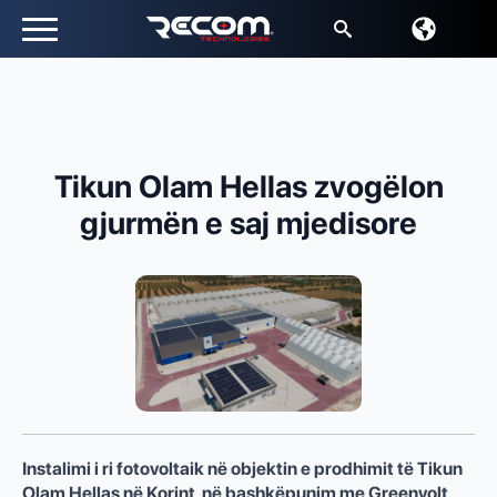
Kërko
për:
Tikun Olam Hellas zvogëlon
gjurmën e saj mjedisore
Instalimi i ri fotovoltaik në objektin e prodhimit të Tikun
Olam Hellas në Korint, në bashkëpunim me Greenvolt