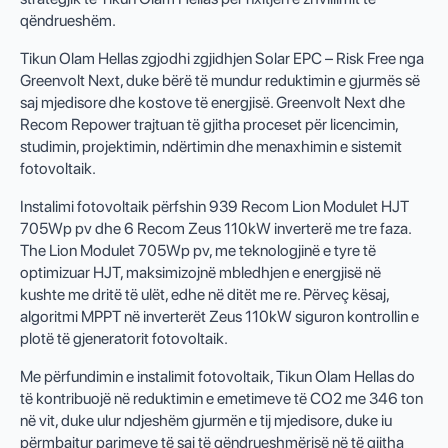
qëndrueshëm.
Tikun Olam Hellas zgjodhi zgjidhjen Solar EPC – Risk Free nga
Greenvolt Next, duke bërë të mundur reduktimin e gjurmës së
saj mjedisore dhe kostove të energjisë. Greenvolt Next dhe
Recom Repower trajtuan të gjitha proceset për licencimin,
studimin, projektimin, ndërtimin dhe menaxhimin e sistemit
fotovoltaik.
Instalimi fotovoltaik përfshin 939 Recom Lion Modulet HJT
705Wp pv dhe 6 Recom Zeus 110kW inverterë me tre faza.
The Lion Modulet 705Wp pv, me teknologjinë e tyre të
optimizuar HJT, maksimizojnë mbledhjen e energjisë në
kushte me dritë të ulët, edhe në ditët me re. Përveç kësaj,
algoritmi MPPT në inverterët Zeus 110kW siguron kontrollin e
plotë të gjeneratorit fotovoltaik.
Me përfundimin e instalimit fotovoltaik, Tikun Olam Hellas do
të kontribuojë në reduktimin e emetimeve të CO2 me 346 ton
në vit, duke ulur ndjeshëm gjurmën e tij mjedisore, duke iu
përmbajtur parimeve të saj të qëndrueshmërisë në të gjitha