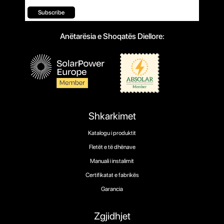
Subscribe
Anëtarësia e Shoqatës Diellore:
Shkarkimet
Katalogu i produktit
Fletët e të dhënave
Manuali i instalimit
Certifikatat e fabrikës
Garancia
Zgjidhjet