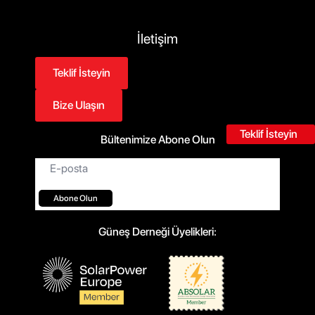
İletişim
Teklif İsteyin
Bize Ulaşın
Teklif İsteyin
Bültenimize Abone Olun
E-
posta*
Abone Olun
Güneş Derneği Üyelikleri: