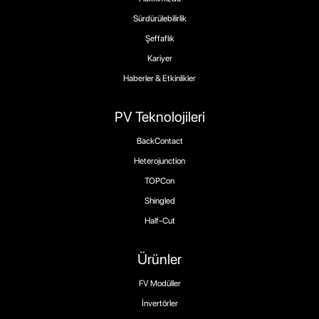
Sürdürülebilirlik
Şeffaflık
Kariyer
Haberler & Etkinlikler
PV Teknolojileri
BackContact
Heterojunction
TOPCon
Shingled
Half-Cut
Ürünler
FV Modüller
İnvertörler