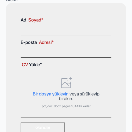
Ad
Soyad*
E-posta
Adresi*
CV
Yükle*
Bir dosya yükleyin
veya sürükleyip
bırakın.
pdf, doc, docx, pages 10 MB'a kadar
Gönder