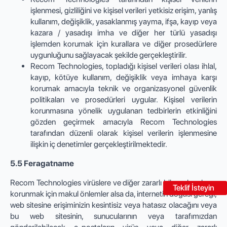
işlenmesi, gizliliğini ve kişisel verileri yetkisiz erişim, yanlış
kullanım, değişiklik, yasaklanmış yayma, ifşa, kayıp veya
kazara / yasadışı imha ve diğer her türlü yasadışı
işlemden korumak için kurallara ve diğer prosedürlere
uygunluğunu sağlayacak şekilde gerçekleştirilir.
Recom Technologies, topladığı kişisel verileri olası ihlal,
kayıp, kötüye kullanım, değişiklik veya imhaya karşı
korumak amacıyla teknik ve organizasyonel güvenlik
politikaları ve prosedürleri uygular. Kişisel verilerin
korunmasına yönelik uygulanan tedbirlerin etkinliğini
gözden geçirmek amacıyla Recom Technologies
tarafından düzenli olarak kişisel verilerin işlenmesine
ilişkin iç denetimler gerçekleştirilmektedir.
5.5 Feragatname
Recom Technologies virüslere ve diğer zararlı bileşenlere karşı
Teklif İsteyin
korunmak için makul önlemler alsa da, internetin doğası gereği,
web sitesine erişiminizin kesintisiz veya hatasız olacağını veya
bu web sitesinin, sunucularının veya tarafımızdan