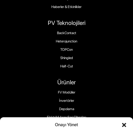
Haberler & Etkinlikler
PV Teknolojileri
BackContact
Heterojunction
TOPCon
Shingled
Half-Cut
Ürünler
FV Modüller
İnvertörler
Depolama
Elektrikli Araç Şarj Cihazları
Onayı Yönet