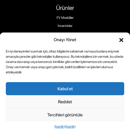
Ürünler
FV Modüller
İnvertörler
Depolama
Onayı Yönet
Elektrikli Araç Şarj Cihazları
En iyi deneyimleri sunmak için, cihaz bilgilerini saklamak ve/veya bunlara erişmek
amacıyla çerezler gibi teknolojiler kullanıyoruz. Bu teknolojilere izin vermek, bu sitede
tarama davranışı veya benzersiz kimlikler gibi verileri işlememize izin verecektir.
Bizi takip edin:
Onay vermemek veya onayı geri çekmek, belirli özellikleri ve işlevleri olumsuz
etkileyebilir.
Kabul et
Telif Hakkı 2025 ® RECOM-TECH
Reddet
Şartlar
Çerez
Gizlilik
Tercihleri görüntüle
Politikası
Politikası
{başlık}
{başlık}