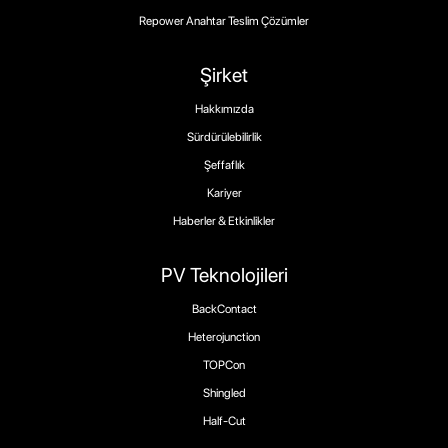
Repower Anahtar Teslim Çözümler
Şirket
Hakkımızda
Sürdürülebilirlik
Şeffaflık
Kariyer
Haberler & Etkinlikler
PV Teknolojileri
BackContact
Heterojunction
TOPCon
Shingled
Half-Cut