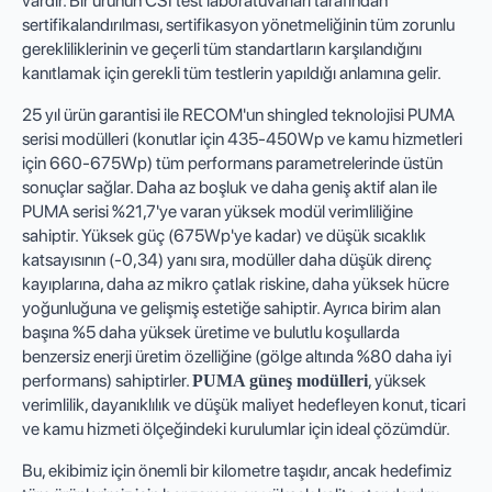
vardır. Bir ürünün CSI test laboratuvarları tarafından
sertifikalandırılması, sertifikasyon yönetmeliğinin tüm zorunlu
gerekliliklerinin ve geçerli tüm standartların karşılandığını
kanıtlamak için gerekli tüm testlerin yapıldığı anlamına gelir.
25 yıl ürün garantisi ile RECOM'un shingled teknolojisi PUMA
serisi modülleri (konutlar için 435-450Wp ve kamu hizmetleri
için 660-675Wp) tüm performans parametrelerinde üstün
sonuçlar sağlar. Daha az boşluk ve daha geniş aktif alan ile
PUMA serisi %21,7'ye varan yüksek modül verimliliğine
sahiptir. Yüksek güç (675Wp'ye kadar) ve düşük sıcaklık
katsayısının (-0,34) yanı sıra, modüller daha düşük direnç
kayıplarına, daha az mikro çatlak riskine, daha yüksek hücre
yoğunluğuna ve gelişmiş estetiğe sahiptir. Ayrıca birim alan
başına %5 daha yüksek üretime ve bulutlu koşullarda
benzersiz enerji üretim özelliğine (gölge altında %80 daha iyi
performans) sahiptirler.
, yüksek
PUMA güneş modülleri
verimlilik, dayanıklılık ve düşük maliyet hedefleyen konut, ticari
ve kamu hizmeti ölçeğindeki kurulumlar için ideal çözümdür.
Bu, ekibimiz için önemli bir kilometre taşıdır, ancak hedefimiz