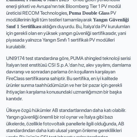
enerji şirketi ve Avrupa'nın tek Bloomberg Tier 1 PV modül
üreticisi RECOM Technologies,
PV
Puma Double Glass
modüllerinin ilgili tüm testleri tamamlayarak
Yangın Güvenliği
aldığını duyurdu. Bu, İtalya'da PV kurulumları
Sınıf 1 Sertifikası
için gerekli olan en yüksek yangın güvenliği sertifikasıdır, yani
piyasada yalnızca Yangın Sınıfı 1 sertifikalı PV modülleri
kurulabilir.
UNI9174 test standardına göre, PUMA shingled teknoloji serisi
İtalyan test enstitüsü CSI S.p.A.'dan hız, alev yayılımı, damlama
davranışı ve sonradan parlama ön koşullarını karşılayan
FireClass sertifikasına sahiptir. Bu sertifika, en iyi kalitede
ürünler sunma taahhüdümüzün ve her bir pazar için gerekli
ihtiyaçları karşılama konusundaki uzmanlığımızın bir başka
kanıtıdır.
Ülkeye özgü hükümler AB standartlarından daha katı olabilir.
Yangın güvenliği önemli bir rol oynar ve İtalya gibi bazı
ülkelerde, özellikle fotovoltaik panellerle ilgili olduğunda, AB
standardından daha katı ulusal yangın önleme gereklilikleri