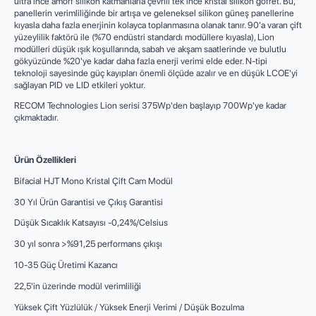
ultra ince amorf silikon katmanlarla çevrili tek ince kristal silikon gofret. Bu,
panellerin verimliliğinde bir artışa ve geleneksel silikon güneş panellerine
kıyasla daha fazla enerjinin kolayca toplanmasına olanak tanır. 90'a varan çift
yüzeylilik faktörü ile (%70 endüstri standardı modüllere kıyasla), Lion
modülleri düşük ışık koşullarında, sabah ve akşam saatlerinde ve bulutlu
gökyüzünde %20'ye kadar daha fazla enerji verimi elde eder. N-tipi
teknoloji sayesinde güç kayıpları önemli ölçüde azalır ve en düşük LCOE'yi
sağlayan PID ve LID etkileri yoktur.
RECOM Technologies Lion serisi 375Wp'den başlayıp 700Wp'ye kadar
çıkmaktadır.
Ürün Özellikleri
Bifacial HJT Mono Kristal Çift Cam Modül
30 Yıl Ürün Garantisi ve Çıkış Garantisi
Düşük Sıcaklık Katsayısı -0,24%/Celsius
30 yıl sonra >%91,25 performans çıkışı
10-35 Güç Üretimi Kazancı
22,5'in üzerinde modül verimliliği
Yüksek Çift Yüzlülük / Yüksek Enerji Verimi / Düşük Bozulma