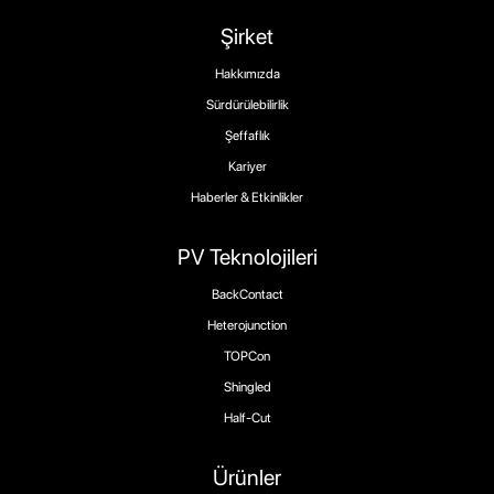
Şirket
Hakkımızda
Sürdürülebilirlik
Şeffaflık
Kariyer
Haberler & Etkinlikler
PV Teknolojileri
BackContact
Heterojunction
TOPCon
Shingled
Half-Cut
Ürünler