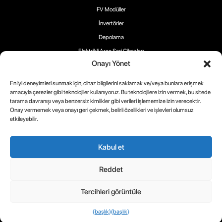
FV Modüller
İnvertörler
Depolama
Elektrikli Araç Şarj Cihazları
Onayı Yönet
En iyi deneyimleri sunmak için, cihaz bilgilerini saklamak ve/veya bunlara erişmek
amacıyla çerezler gibi teknolojiler kullanıyoruz. Bu teknolojilere izin vermek, bu sitede
tarama davranışı veya benzersiz kimlikler gibi verileri işlememize izin verecektir.
Bizi takip edin:
Onay vermemek veya onayı geri çekmek, belirli özellikleri ve işlevleri olumsuz
etkileyebilir.
Kabul et
Telif Hakkı 2025 ® RECOM-TECH
Reddet
Şartlar
Çerez
Gizlilik
Tercihleri görüntüle
Politikası
Politikası
{başlık}
{başlık}