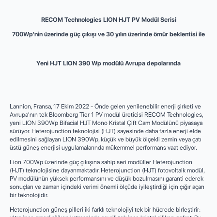
RECOM Technologies LION HJT PV Modül Serisi
700Wp'nin üzerinde güç çıkışı ve 30 yılın üzerinde ömür beklentisi ile
Yeni HJT LION 390 Wp modülü Avrupa depolarında
Lannion, Fransa, 17 Ekim 2022 - Önde gelen yenilenebilir enerji şirketi ve
Avrupa'nın tek Bloomberg Tier 1 PV modül üreticisi RECOM Technologies,
yeni LION 390Wp Bifacial HJT Mono Kristal Çift Cam Modülünü piyasaya
sürüyor. Heterojunction teknolojisi (HJT) sayesinde daha fazla enerji elde
edilmesini sağlayan LION 390Wp, küçük ve büyük ölçekli zemin veya çatı
üstü güneş enerjisi uygulamalarında mükemmel performans vaat ediyor.
Lion 700Wp üzerinde güç çıkışına sahip seri modüller Heterojunction
(HJT) teknolojisine dayanmaktadır. Heterojunction (HJT) fotovoltaik modül,
PV modülünün yüksek performansını ve düşük bozulmasını garanti ederek
sonuçları ve zaman içindeki verimi önemli ölçüde iyileştirdiği için çığır açan
bir teknolojidir.
Heterojunction güneş pilleri iki farklı teknolojiyi tek bir hücrede birleştirir: