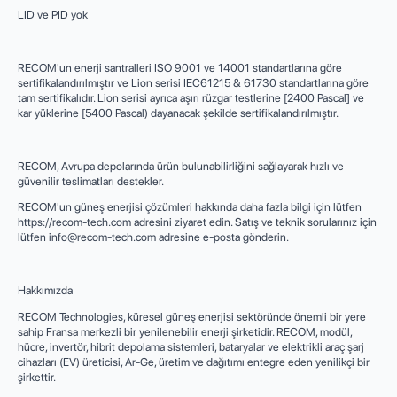
LID ve PID yok
RECOM'un enerji santralleri ISO 9001 ve 14001 standartlarına göre
sertifikalandırılmıştır ve Lion serisi IEC61215 & 61730 standartlarına göre
tam sertifikalıdır. Lion serisi ayrıca aşırı rüzgar testlerine [2400 Pascal] ve
kar yüklerine [5400 Pascal) dayanacak şekilde sertifikalandırılmıştır.
RECOM, Avrupa depolarında ürün bulunabilirliğini sağlayarak hızlı ve
güvenilir teslimatları destekler.
RECOM'un güneş enerjisi çözümleri hakkında daha fazla bilgi için lütfen
https://recom-tech.com adresini ziyaret edin. Satış ve teknik sorularınız için
lütfen
info@recom-tech.com
adresine e-posta gönderin.
Hakkımızda
RECOM Technologies, küresel güneş enerjisi sektöründe önemli bir yere
sahip Fransa merkezli bir yenilenebilir enerji şirketidir. RECOM, modül,
hücre, invertör, hibrit depolama sistemleri, bataryalar ve elektrikli araç şarj
cihazları (EV) üreticisi, Ar-Ge, üretim ve dağıtımı entegre eden yenilikçi bir
şirkettir.