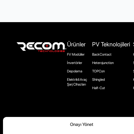
Ürünler
PV Teknolojileri
FV Modüller
BackContact
İnvertörler
Heterojunction
Depolama
TOPCon
Elektrikli Araç
Shingled
Şarj Cihazları
Half-Cut
Onayı Yönet