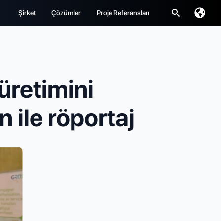
Şirket
Çözümler
Proje Referansları
Arayın:
retimini
 ile röportaj