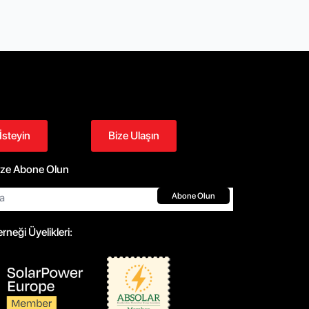
 İsteyin
Bize Ulaşın
ize Abone Olun
Abone Olun
neği Üyelikleri: