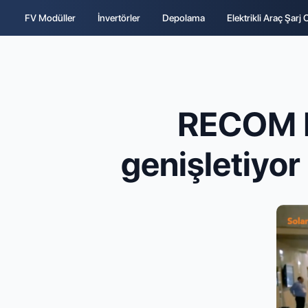
FV Modüller
İnvertörler
Depolama
Elektrikli Araç Şarj 
RECOM F
genişletiyor