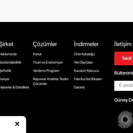
Şirket
Çözümler
İndirmeler
İletişim
Hakkımızda
Konut
Ürün Kataloğu
Teklif
Sürdürülebilirlik
Ticari ve Endüstriyel
Veri Sayfaları
Şeffaflık
Yardımcı Program
Kurulum Kılavuzu
Bültenim
Kariyer
Repower Anahtar Teslim
Fabrika Sertifikaları
E-
Çözümler
posta*
Haberler & Etkinlikler
Garanti
Güneş Der