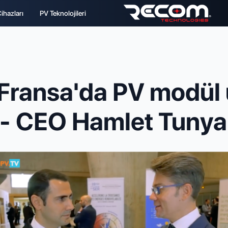
Cihazları
PV Teknolojileri
ransa'da PV modül ü
 - CEO Hamlet Tunyan