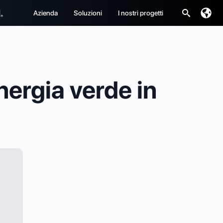
Azienda
Soluzioni
I nostri progetti
Ricerca
per:
nergia verde in