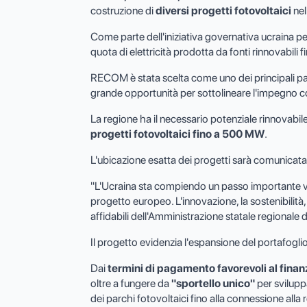
costruzione di
diversi progetti fotovoltaici
nel
Come parte dell'iniziativa governativa ucraina per
quota di elettricità prodotta da fonti rinnovabili 
RECOM è stata scelta come uno dei principali partn
grande opportunità per sottolineare l'impegno c
La regione ha il necessario potenziale rinnovabil
progetti fotovoltaici
fino a 500 MW
.
L'ubicazione esatta dei progetti sarà comunicat
"L'Ucraina sta compiendo un passo importante ver
progetto europeo. L'innovazione, la sostenibilità, 
affidabili dell'Amministrazione statale regional
Il progetto evidenzia l'espansione del portafogli
Dai
termini di pagamento favorevoli
al
fina
oltre a fungere da
"sportello unico"
per svilupp
dei parchi fotovoltaici fino alla connessione alla r