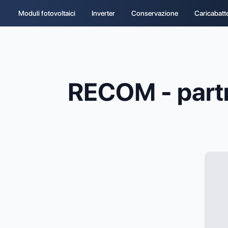
Moduli fotovoltaici
Inverter
Conservazione
Caricabatt
RECOM - partne