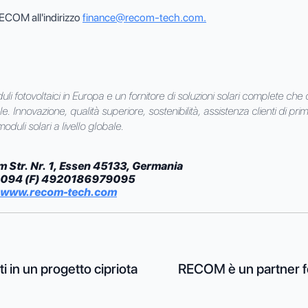
 RECOM all'indirizzo
finance@recom-tech.com
.
i fotovoltaici in Europa e un fornitore di soluzioni solari complete che
 Innovazione, qualità superiore, sostenibilità, assistenza clienti di prim'o
moduli solari a livello globale.
m Str. Nr. 1, Essen 45133, Germania
979094 (F) 4920186979095
www.recom-tech.com
in un progetto cipriota
RECOM è un partner fo