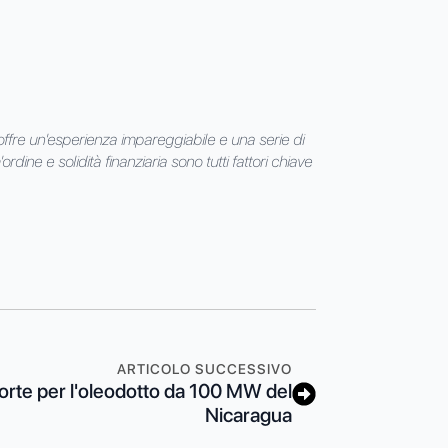
 offre un'esperienza impareggiabile e una serie di
rdine e solidità finanziaria sono tutti fattori chiave
ARTICOLO SUCCESSIVO
rte per l'oleodotto da 100 MW del
Nicaragua