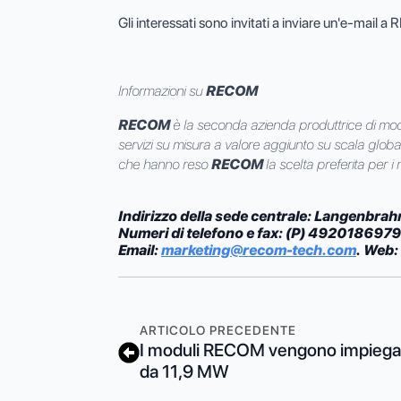
Gli interessati sono invitati a inviare un'e-mail a
Informazioni su
RECOM
RECOM
è la seconda azienda produttrice di modul
servizi su misura a valore aggiunto su scala globale.
che hanno reso
RECOM
la scelta preferita per i 
Indirizzo della sede centrale: Langenbrah
Numeri di telefono e fax: (P) 4920186
Email:
marketing@recom-tech.com
. Web:
ARTICOLO PRECEDENTE
I moduli RECOM vengono impiegati 
da 11,9 MW