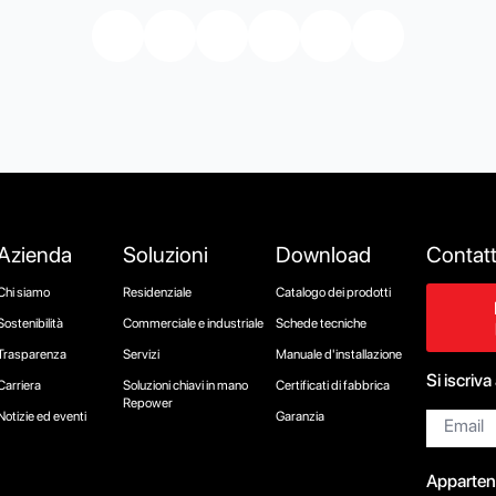
Azienda
Soluzioni
Download
Contat
Chi siamo
Residenziale
Catalogo dei prodotti
Sostenibilità
Commerciale e industriale
Schede tecniche
Trasparenza
Servizi
Manuale d'installazione
Si iscriva
Carriera
Soluzioni chiavi in mano
Certificati di fabbrica
Repower
Email*
Notizie ed eventi
Garanzia
Appartene