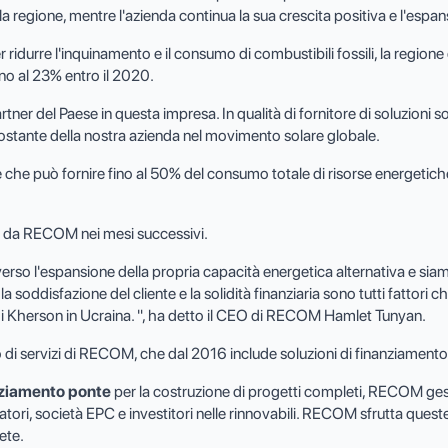
la regione, mentre l'azienda continua la sua crescita positiva e l'espans
 ridurre l'inquinamento e il consumo di combustibili fossili, la region
fino al 23% entro il 2020.
er del Paese in questa impresa. In qualità di fornitore di soluzioni so
ostante della nostra azienda nel movimento solare globale.
e che può fornire fino al 50% del consumo totale di risorse energetich
a da RECOM nei mesi successivi.
so l'espansione della propria capacità energetica alternativa e siamo 
la soddisfazione del cliente e la solidità finanziaria sono tutti fattor
e di Kherson in Ucraina. ", ha detto il CEO di RECOM Hamlet Tunyan.
o di servizi di RECOM, che dal 2016 include soluzioni di finanziamento 
nziamento ponte
per la costruzione di progetti completi, RECOM ges
atori, società EPC e investitori nelle rinnovabili. RECOM sfrutta quest
ete.