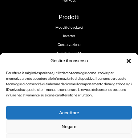
Half-Cut
Prodotti
Moduli fotovoltaici
Inverter
Conservazione
Caricabatterie EV
Gestire il consenso
Per offrire le migliori esperienze, utilizziamo tecnologie come i cookie per
memorizzare e/o accedere alle informazioni del dispositivo. Il consenso a queste
tecnologie ci consentirà di elaborare dati come il comportamento di navigazione o gli
Ci segua:
ID univoci su questo sito. Il mancato consenso o la revoca del consenso possono
influire negativamente su alcune caratteristiche e funzioni.
Accettare
Copyright 2025 ® RECOM-TECH
Negare
Termini
Politica sui
Informativa