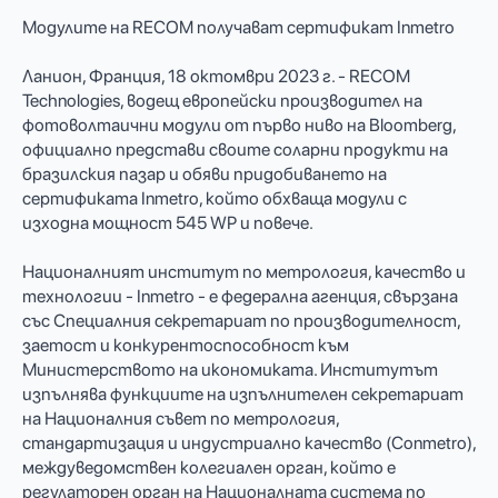
Модулите на RECOM получават сертификат Inmetro
Ланион, Франция, 18 октомври 2023 г. - RECOM
Technologies, водещ европейски производител на
фотоволтаични модули от първо ниво на Bloomberg,
официално представи своите соларни продукти на
бразилския пазар и обяви придобиването на
сертификата Inmetro, който обхваща модули с
изходна мощност 545 WP и повече.
Националният институт по метрология, качество и
технологии - Inmetro - е федерална агенция, свързана
със Специалния секретариат по производителност,
заетост и конкурентоспособност към
Министерството на икономиката. Институтът
изпълнява функциите на изпълнителен секретариат
на Националния съвет по метрология,
стандартизация и индустриално качество (Conmetro),
междуведомствен колегиален орган, който е
регулаторен орган на Националната система по