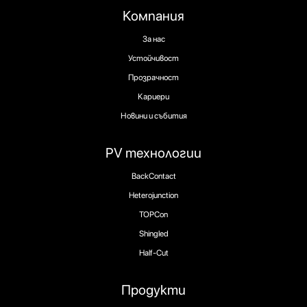
Компания
За нас
Устойчивост
Прозрачност
Кариери
Новини и събития
PV технологии
BackContact
Heterojunction
TOPCon
Shingled
Half-Cut
Продукти