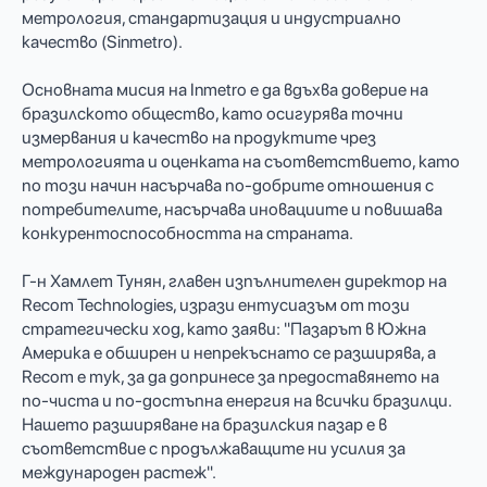
метрология, стандартизация и индустриално
качество (Sinmetro).
Основната мисия на Inmetro е да вдъхва доверие на
бразилското общество, като осигурява точни
измервания и качество на продуктите чрез
метрологията и оценката на съответствието, като
по този начин насърчава по-добрите отношения с
потребителите, насърчава иновациите и повишава
конкурентоспособността на страната.
Г-н Хамлет Тунян, главен изпълнителен директор на
Recom Technologies, изрази ентусиазъм от този
стратегически ход, като заяви: "Пазарът в Южна
Америка е обширен и непрекъснато се разширява, а
Recom е тук, за да допринесе за предоставянето на
по-чиста и по-достъпна енергия на всички бразилци.
Нашето разширяване на бразилския пазар е в
съответствие с продължаващите ни усилия за
международен растеж".