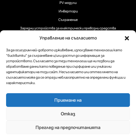
PV модули
Инвертори
Съхранение
Зарядни устройства за електрически превозни средства
Управление на съгласието
За да осигурим най-доброто изживяване, използваме технологии като
"бисквитки" за съхраняване и/или достъп до информация за
устройството. Съгласието за тези технологии ще ни позволи да
Следвайте ни:
обработваме данни като поведение при сърфиране или уникални
идентификатори на този сайт. Несъгласието или оттеглянето на
съгласието може да се отрази неблагоприятно на определени функции и
характеристики.
Авторско право 2025 ® RECOM-TECH
Приемане на
Условия
Политика за
Политика за
Отказ
използване
поверителност
на
Преглед на предпочитанията
бисквитки