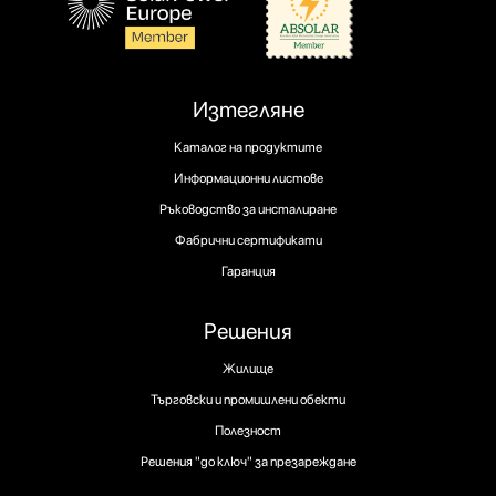
Изтегляне
Каталог на продуктите
Информационни листове
Ръководство за инсталиране
Фабрични сертификати
Гаранция
Решения
Жилище
Търговски и промишлени обекти
Полезност
Решения "до ключ" за презареждане