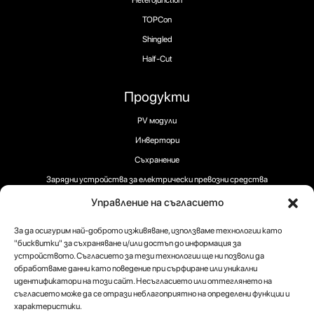
Heterojunction
TOPCon
Shingled
Half-Cut
Продукти
PV модули
Инвертори
Съхранение
Зарядни устройства за електрически превозни средства
Управление на съгласието
За да осигурим най-доброто изживяване, използваме технологии като
"бисквитки" за съхраняване и/или достъп до информация за
устройството. Съгласието за тези технологии ще ни позволи да
Следвайте ни:
обработваме данни като поведение при сърфиране или уникални
идентификатори на този сайт. Несъгласието или оттеглянето на
съгласието може да се отрази неблагоприятно на определени функции и
характеристики.