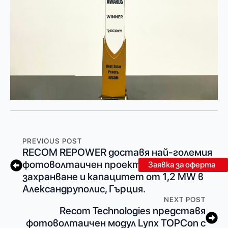
PREVIOUS POST
RECOM REPOWER доставя най-големия
фотоволтаичен проект с нулево
Заявка за оферта
захранване и капацитет от 1,2 MW в
Александруполис, Гърция.
NEXT POST
Recom Technologies представя
фотоволтаичен модул Lynx TOPCon с