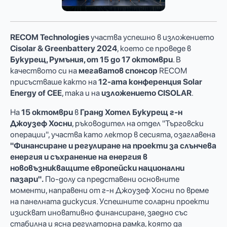
RECOM Technologies
участва успешно в изложението
Cisolar & Greenbattery 2024
, което се проведе в
Букурещ, Румъния, от 15 до 17 октомври
. В
качеството си на
мегаватов спонсор
RECOM
присъстваше както на
12-ата конференция Solar
Energy of CEE
, така и на
изложението CISOLAR
.
На
15 октомври
в
Гранд Хотел Букурещ
г-н
Джоузеф Хосни
, ръководител на отдел "Търговски
операции", участва като лектор в сесията, озаглавена
"Финансиране и регулиране на проекти за слънчева
енергия и съхранение на енергия в
нововъзникващите европейски национални
пазари".
По-долу са представени основните
моменти, направени от г-н Джоузеф Хосни по време
на панелната дискусия. Успешните соларни проекти
изискват иновативно финансиране, заедно със
стабилна и ясна регулаторна рамка, която да