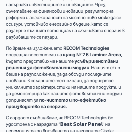
насърчава инвестициите и иновациите. Чрез
съчетаване на финансови иновации, регулаторна
реформа и ангажираност на местно ниво може да се
осигури устойчиво енергийно бъдеще, като се
разгърне пълният потенциал на слънчевата енергия в
развиващите се пазари.
По време на изложението
RECOM Technologies
посрещна посетители на
щанд № 7 в Laminor Arena
,
където представихме нашите
усъвършенствани
решения за фотоволтаични модули
. Нашият екип
беше на разположение, за да обсъди последните
иновации в соларните технологии, да подчертае
уникалните характеристики на нашите продукти и
да демонстрира как нашите фотоволтаични модули
допринасят за
по-чистото и по-ефективно
производство на енергия.
С гордост съобщаваме, че RECOM Technologies бе
удостоена с наградата "𝗕𝗲𝘀𝘁 𝗦𝗼𝗹𝗮𝗿 𝗣𝗮𝗻𝗲𝗹" на
церемонията по връчването на наградите Cisolar,