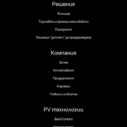
Решения
Жилище
Търговски и промишлени обекти
Полезност
Решения "до ключ" за презареждане
Компания
За нас
Устойчивост
Прозрачност
Кариери
Новини и събития
PV технологии
BackContact