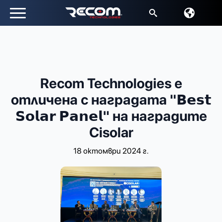
Търсене
за:
Recom Technologies е
отличена с наградата "𝗕𝗲𝘀𝘁
𝗦𝗼𝗹𝗮𝗿 𝗣𝗮𝗻𝗲𝗹" на наградите
Cisolar
18 октомври 2024 г.