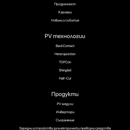
Прозрачност
Кариери
Новини и събития
PV технологии
BackContact
Heterojunction
TOPCon
Shingled
Half-Cut
Продукти
PV модули
Инвертори
Съхранение
Зарядни устройства за електрически превозни средства