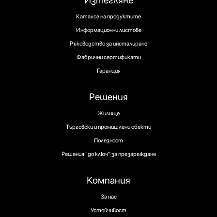
Изтегляне
Каталог на продуктите
Информационни листове
Ръководство за инсталиране
Фабрични сертификати
Гаранция
Решения
Жилище
Търговски и промишлени обекти
Полезност
Решения "до ключ" за презареждане
Компания
За нас
Устойчивост