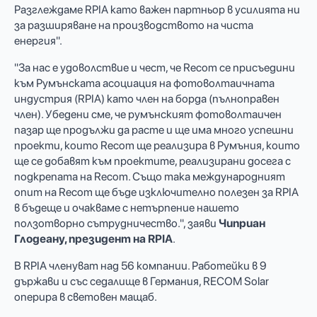
Разглеждаме RPIA като важен партньор в усилията ни
за разширяване на производството на чиста
енергия".
"За нас е удоволствие и чест, че Recom се присъедини
към Румънската асоциация на фотоволтаичната
индустрия (RPIA) като член на борда (пълноправен
член). Убедени сме, че румънският фотоволтаичен
пазар ще продължи да расте и ще има много успешни
проекти, които Recom ще реализира в Румъния, които
ще се добавят към проектите, реализирани досега с
подкрепата на Recom. Също така международният
опит на Recom ще бъде изключително полезен за RPIA
в бъдеще и очакваме с нетърпение нашето
ползотворно сътрудничество.", заяви
Чиприан
Глодеану, президент на RPIA
.
В RPIA членуват над 56 компании. Работейки в 9
държави и със седалище в Германия, RECOM Solar
оперира в световен мащаб.