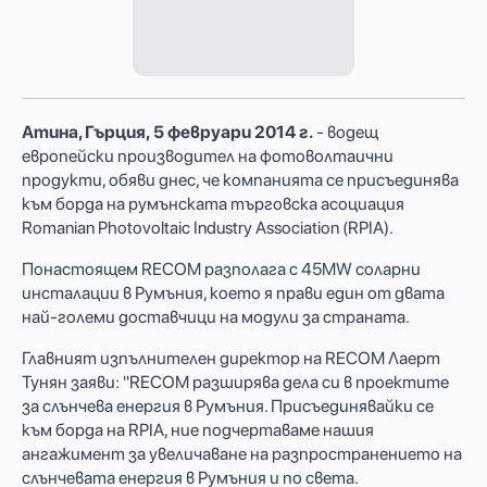
Атина, Гърция,
5 февруари
2014 г
.
- водещ
европейски производител на фотоволтаични
продукти, обяви днес, че компанията се присъединява
към борда на румънската търговска асоциация
Romanian Photovoltaic Industry Association (RPIA).
Понастоящем RECOM разполага с 45MW соларни
инсталации в Румъния, което я прави един от двата
най-големи доставчици на модули за страната.
Главният изпълнителен директор на RECOM Лаерт
Тунян заяви: "RECOM разширява дела си в проектите
за слънчева енергия в Румъния. Присъединявайки се
към борда на RPIA, ние подчертаваме нашия
ангажимент за увеличаване на разпространението на
слънчевата енергия в Румъния и по света.