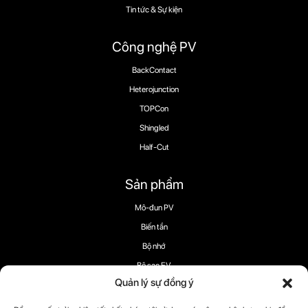
Tin tức & Sự kiện
Công nghệ PV
BackContact
Heterojunction
TOPCon
Shingled
Half-Cut
Sản phẩm
Mô-đun PV
Biến tần
Bộ nhớ
Bộ sạc EV
Quản lý sự đồng ý