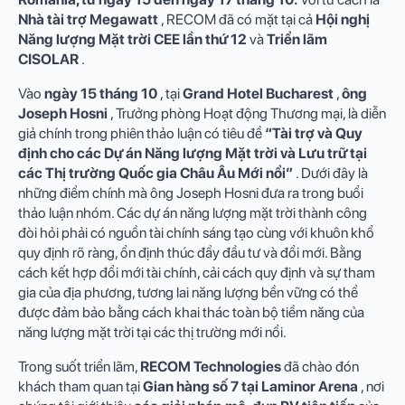
Nhà tài trợ Megawatt
, RECOM đã có mặt tại cả
Hội nghị
Năng lượng Mặt trời CEE lần thứ 12
và
Triển lãm
CISOLAR
.
Vào
ngày 15 tháng 10
, tại
Grand Hotel Bucharest
,
ông
Joseph Hosni
, Trưởng phòng Hoạt động Thương mại, là diễn
giả chính trong phiên thảo luận có tiêu đề
“Tài trợ và Quy
định cho các Dự án Năng lượng Mặt trời và Lưu trữ tại
các Thị trường Quốc gia Châu Âu Mới nổi”
. Dưới đây là
những điểm chính mà ông Joseph Hosni đưa ra trong buổi
thảo luận nhóm. Các dự án năng lượng mặt trời thành công
đòi hỏi phải có nguồn tài chính sáng tạo cùng với khuôn khổ
quy định rõ ràng, ổn định thúc đẩy đầu tư và đổi mới. Bằng
cách kết hợp đổi mới tài chính, cải cách quy định và sự tham
gia của địa phương, tương lai năng lượng bền vững có thể
được đảm bảo bằng cách khai thác toàn bộ tiềm năng của
năng lượng mặt trời tại các thị trường mới nổi.
Trong suốt triển lãm,
RECOM Technologies
đã chào đón
khách tham quan tại
Gian hàng số 7 tại Laminor Arena
, nơi