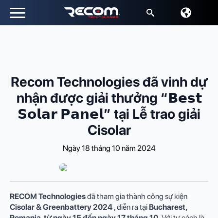
Sưu
tầm:
Recom Technologies đã vinh dự
nhận được giải thưởng “𝗕𝗲𝘀𝘁
𝗦𝗼𝗹𝗮𝗿 𝗣𝗮𝗻𝗲𝗹” tại Lễ trao giải
Cisolar
Ngày 18 tháng 10 năm 2024
RECOM Technologies
đã tham gia thành công sự kiện
Cisolar & Greenbattery 2024
, diễn ra tại
Bucharest,
Romania, từ ngày 15 đến ngày 17 tháng 10.
Với tư cách là