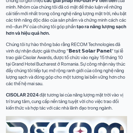
chúng tôi giới thiệu
các giải pháp mô-đun PV tiên tiến
của
mình. Nhóm của chúng tôi đã có mặt để thảo luận về những
cải tiến mới nhất trong công nghệ năng lượng mặt trời, nêu bật
các tính năng độc đáo của sản phẩm và chứng minh cách các
mô-đun PV của chúng tôi góp phần
tạo ra năng lượng sạch
hơn và hiệu quả hơn.
Chúng tôi tự hào thông báo rằng RECOM Technologies đã
vinh dự nhận được giải thưởng “𝗕𝗲𝘀𝘁 𝗦𝗼𝗹𝗮𝗿 𝗣𝗮𝗻𝗲𝗹” tại lễ
trao giải Cisolar Awards, được tổ chức vào ngày 15 tháng 10
tại Grand Hotel Bucharest ở Romania. Sự công nhận này thúc
đẩy chúng tôi tiếp tục mở rộng ranh giới của công nghệ năng
lượng sạch và đóng góp cho một tương lai bền vững hơn cho
các thế hệ mai sau.
CISOLAR 2024
đặt tương lai của năng lượng mặt trời vào vị
trí trung tâm, cung cấp nền tảng tuyệt vời cho việc trao đổi
kiến thức và hợp tác với các nhà lãnh đạo trong ngành.