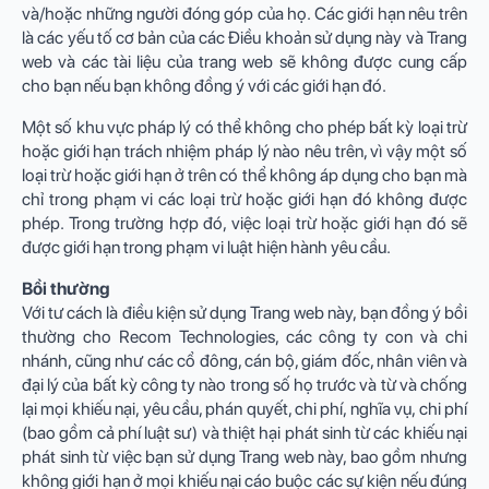
và/hoặc những người đóng góp của họ. Các giới hạn nêu trên
là các yếu tố cơ bản của các Điều khoản sử dụng này và Trang
web và các tài liệu của trang web sẽ không được cung cấp
cho bạn nếu bạn không đồng ý với các giới hạn đó.
Một số khu vực pháp lý có thể không cho phép bất kỳ loại trừ
hoặc giới hạn trách nhiệm pháp lý nào nêu trên, vì vậy một số
loại trừ hoặc giới hạn ở trên có thể không áp dụng cho bạn mà
chỉ trong phạm vi các loại trừ hoặc giới hạn đó không được
phép. Trong trường hợp đó, việc loại trừ hoặc giới hạn đó sẽ
được giới hạn trong phạm vi luật hiện hành yêu cầu.
Bồi thường
Với tư cách là điều kiện sử dụng Trang web này, bạn đồng ý bồi
thường cho Recom Technologies, các công ty con và chi
nhánh, cũng như các cổ đông, cán bộ, giám đốc, nhân viên và
đại lý của bất kỳ công ty nào trong số họ trước và từ và chống
lại mọi khiếu nại, yêu cầu, phán quyết, chi phí, nghĩa vụ, chi phí
(bao gồm cả phí luật sư) và thiệt hại phát sinh từ các khiếu nại
phát sinh từ việc bạn sử dụng Trang web này, bao gồm nhưng
không giới hạn ở mọi khiếu nại cáo buộc các sự kiện nếu đúng