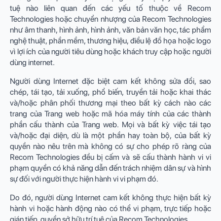
tuệ nào liên quan đến các yếu tố thuộc về Recom
Technologies hoặc chuyển nhượng của Recom Technologies
như âm thanh, hình ảnh, hình ảnh, văn bản văn học, tác phẩm
nghệ thuật, phần mềm, thương hiệu, điều lệ đồ họa hoặc logo
vì lợi ích của người tiêu dùng hoặc khách truy cập hoặc người
dùng internet.
Người dùng Internet đặc biệt cam kết không sửa đổi, sao
chép, tái tạo, tải xuống, phổ biến, truyền tải hoặc khai thác
và/hoặc phân phối thương mại theo bất kỳ cách nào các
trang của Trang web hoặc mã hóa máy tính của các thành
phần cấu thành của Trang web. Mọi và bất kỳ việc tái tạo
và/hoặc đại diện, dù là một phần hay toàn bộ, của bất kỳ
quyền nào nêu trên mà không có sự cho phép rõ ràng của
Recom Technologies đều bị cấm và sẽ cấu thành hành vi vi
phạm quyền có khả năng dẫn đến trách nhiệm dân sự và hình
sự đối với người thực hiện hành vi vi phạm đó.
Do đó, người dùng Internet cam kết không thực hiện bất kỳ
hành vi hoặc hành động nào có thể vi phạm, trực tiếp hoặc
gián tiếp, quyền sở hữu trí tuệ của Recom Technologies.