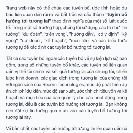
Trang web này có thể chứa các tuyên bố, ước tính hoặc dự
báo liên quan đến rủi ro và bất trắc và cấu thành
"tuyên bố
hướng tới tương lai"
theo định nghĩa của một số luật quốc
tế. Trong một số trường hợp, chúng tôi sử dụng các từ như "tin
tưởng", "dự đoán", "triển vọng", "hướng dẫn", "có ý định", "kỳ
vọng", "dự đoán", "kế hoạch", "mục tiêu" và các biểu thức
tương tự để xác định các tuyên bố hướng tới tương lai.
Tất cả các tuyên bố ngoài các tuyên bố về sự kiện lịch sử, bao
gồm, trong số những tuyên bố khác, các tuyên bố liên quan
đến vị thế tài chính và kết quả tương lai của chúng tôi, chiến
lược kinh doanh, các giao dịch trong tương lai của chúng tôi
với ngân sách của Recom Technologies, mức độ phát triển dự
án, chi phí dự kiến, mức độ sản xuất, ước tính chi tiêu vốn và kế
hoạch và mục tiêu của ban quản lý cho các hoạt động trong
tương lai, đều là các tuyên bố hướng tới tương lai. Bạn không
nên đặt sự tin tưởng quá mức vào các tuyên bố hướng tới
tương lai này.
Về bản chất, các tuyên bố hướng tới tương lai liên quan đến rủi