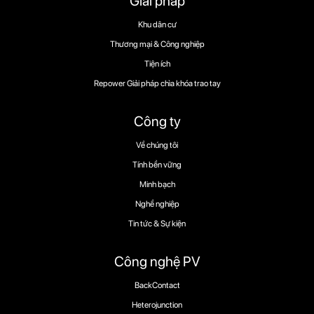
Giải pháp
Khu dân cư
Thương mại & Công nghiệp
Tiện ích
Repower Giải pháp chìa khóa trao tay
Công ty
Về chúng tôi
Tính bền vững
Minh bạch
Nghề nghiệp
Tin tức & Sự kiện
Công nghệ PV
BackContact
Heterojunction