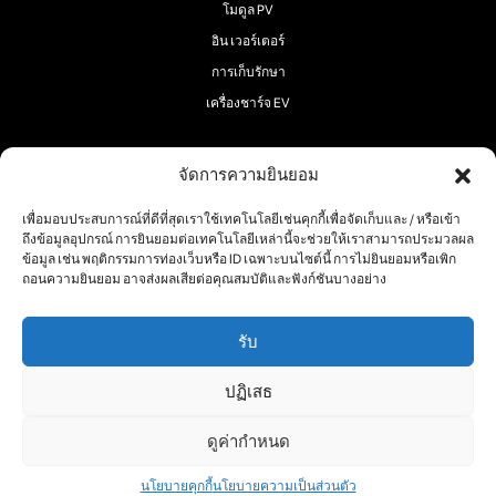
โมดูล PV
อิน เวอร์เตอร์
การเก็บรักษา
เครื่องชาร์จ EV
จัดการความยินยอม
เพื่อมอบประสบการณ์ที่ดีที่สุดเราใช้เทคโนโลยีเช่นคุกกี้เพื่อจัดเก็บและ / หรือเข้า
ตามเรามา:
ถึงข้อมูลอุปกรณ์ การยินยอมต่อเทคโนโลยีเหล่านี้จะช่วยให้เราสามารถประมวลผล
ข้อมูล เช่น พฤติกรรมการท่องเว็บหรือ ID เฉพาะบนไซต์นี้ การไม่ยินยอมหรือเพิก
ถอนความยินยอม อาจส่งผลเสียต่อคุณสมบัติและฟังก์ชันบางอย่าง
รับ
ลิขสิทธิ์ 2025 ® RECOM-TECH
ปฏิเสธ
เงื่อนไข
นโยบายคุกกี้
นโยบาย
ความเป็น
ดูค่ากําหนด
ส่วนตัว
นโยบายคุกกี้
นโยบายความเป็นส่วนตัว