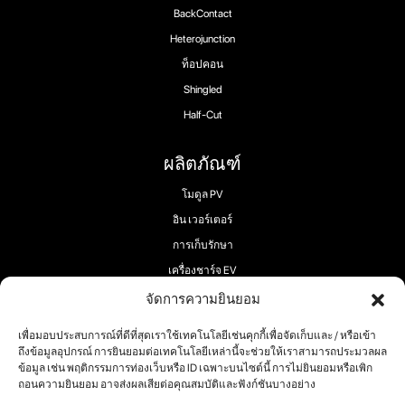
BackContact
Heterojunction
ท็อปคอน
Shingled
Half-Cut
ผลิตภัณฑ์
โมดูล PV
อิน เวอร์เตอร์
การเก็บรักษา
เครื่องชาร์จ EV
จัดการความยินยอม
เพื่อมอบประสบการณ์ที่ดีที่สุดเราใช้เทคโนโลยีเช่นคุกกี้เพื่อจัดเก็บและ / หรือเข้า
ตามเรามา:
ถึงข้อมูลอุปกรณ์ การยินยอมต่อเทคโนโลยีเหล่านี้จะช่วยให้เราสามารถประมวลผล
ข้อมูล เช่น พฤติกรรมการท่องเว็บหรือ ID เฉพาะบนไซต์นี้ การไม่ยินยอมหรือเพิก
ถอนความยินยอม อาจส่งผลเสียต่อคุณสมบัติและฟังก์ชันบางอย่าง