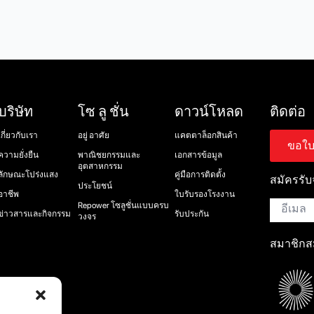
บริษัท
โซ ลู ชั่น
ดาวน์โหลด
ติดต่อ
เกี่ยวกับเรา
อยู่ อาศัย
แคตตาล็อกสินค้า
ขอใบ
ความยั่งยืน
พาณิชยกรรมและ
เอกสารข้อมูล
อุตสาหกรรม
ลักษณะโปร่งแสง
คู่มือการติดตั้ง
สมัครรั
ประโยชน์
อาชีพ
ใบรับรองโรงงาน
อีเมล์
Repower โซลูชั่นแบบครบ
*
ข่าวสารและกิจกรรม
รับประกัน
วงจร
สมาชิกส