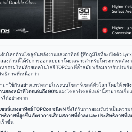
ดับโลกด้านโซลูชันพลังงานแสงอาทิตย์ รู้สึกภูมิใจที่จะเปิดตัว Lynx 
้นสองด้านนี้ได้รับการออกแบบมาโดยเฉพาะสำหรับโครงการพลังงา
มใหม่ด้วยเทคโนโลยี TOPCon ที่ล้ำสมัย พร้อมการรับประกันผลิตภ
ทธิภาพที่เหนือกว่า
ำมาใช้กันอย่างแพร่หลายในระบบโซลาร์เซลล์ทั่วโลก โดยให้
พลัง
ด้านสองหน้าที่โดดเด่นถึง 90%
แผงโซลาร์เซลล์เหล่านี้สามารถเก็บแสง
รได้อย่างมาก
เซลล์แสงอาทิตย์ TOPCon ชนิด N
ซึ่งได้รับการยอมรับว่าเป็นควา
ิทธิภาพที่สูงขึ้น อัตราการเสื่อมสภาพที่ต่ำลง และประสิทธิภาพที่เห
็วขึ้น