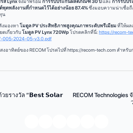
ีรีส์ Lynx
จึงมาพร้อม
การรับประกันผลิตภัณฑ์ 30 ปี
และ
การรับประ
ต์พุตพลังงานที่กำหนดไว้ได้อย่างน้อย 87.4%
ซึ่งมอบความน่าเชื่อถื
ทุน
กำลังมองหา
โมดูล PV ประสิทธิภาพสูงคุณภาพระดับพรีเมียม
ที่ให้ผ
ดเกี่ยวกับ
โมดูล PV Lynx 720Wp
โปรดคลิกที่นี่:
https://recom-
-005-2024-05-v3.0.pdf
งงานแสงอาทิตย์ของ RECOM โปรดไปที่ https://recom-tech.com สํ
รางวัล “𝗕𝗲𝘀𝘁 𝗦𝗼𝗹𝗮𝗿
RECOM Technologies 