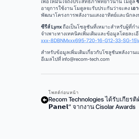
เพื่อให้มั่นใจถึงประสิทธิภาพที่ยาวนาน โมดูล
ซ
อายุการใช้งาน โมดูลจะรับประกันว่าจะคง
เอา
พัฒนาโครงการพลังงานแสงอาทิตย์และนักลง
ซีรีส์ Lynx
ถือเป็นโซลูชันที่เหมาะสำหรับผู้ที่
จำเพาะทางเทคนิคเพิ่มเติมและข้อมูลโดยละเอีย
xxx-8DBNMxxx695-720-16-G12-33-SG-15V
สําหรับข้อมูลเพิ่มเติมเกี่ยวกับโซลูชันพลั
อีเมลไปที่
info@recom-tech.com
โพสต์ก่อนหน้า
Recom Technologies ได้รับเกียรติด้วย
𝗣𝗮𝗻𝗲𝗹” จากงาน Cisolar Awards