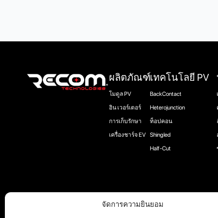
ผลิตภัณฑ์
เทคโนโลยี PV
โมดูล PV
BackContact
อิน เวอร์เตอร์
Heterojunction
การเก็บรักษา
ท็อปคอน
เครื่องชาร์จ EV
Shingled
Half-Cut
จัดการความยินยอม