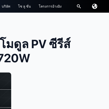
บริษัท
โซ ลู ชั่น
โครงการอ้างอิง
หา:
มดูล PV ซีรีส์
ด 720W