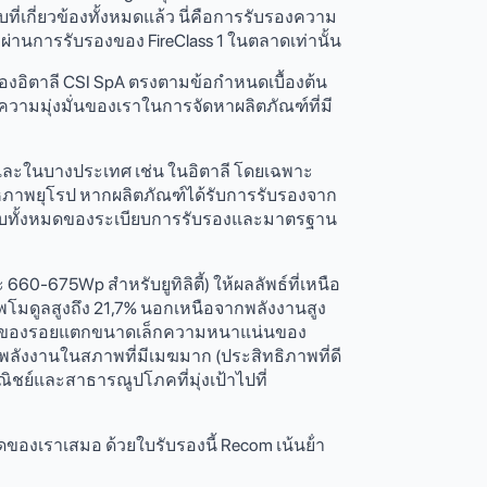
่เกี่ยวข้องทั้งหมดแล้ว นี่คือการรับรองความ
่ผ่านการรับรองของ FireClass 1 ในตลาดเท่านั้น
อิตาลี CSI SpA ตรงตามข้อกําหนดเบื้องต้น
วามมุ่งมั่นของเราในการจัดหาผลิตภัณฑ์ที่มี
ละในบางประเทศ เช่น ในอิตาลี โดยเฉพาะ
งสหภาพยุโรป หากผลิตภัณฑ์ได้รับการรับรองจาก
ังคับทั้งหมดของระเบียบการรับรองและมาตรฐาน
60-675Wp สําหรับยูทิลิตี้) ให้ผลลัพธ์ที่เหนือ
ภาพโมดูลสูงถึง 21,7% นอกเหนือจากพลังงานสูง
มเสี่ยงของรอยแตกขนาดเล็กความหนาแน่นของ
ิตพลังงานในสภาพที่มีเมฆมาก (ประสิทธิภาพที่ดี
าณิชย์และสาธารณูปโภคที่มุ่งเป้าไปที่
ของเราเสมอ ด้วยใบรับรองนี้ Recom เน้นย้ํา