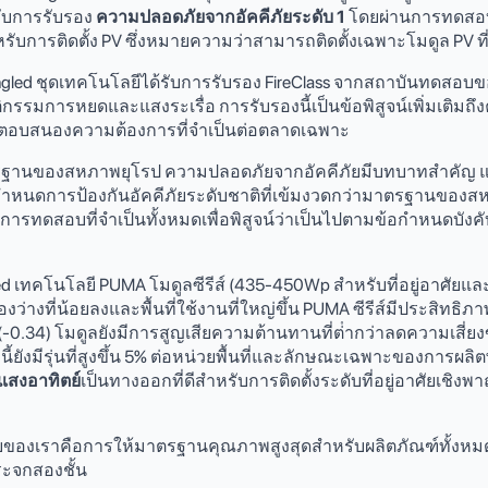
รับการรับรอง
ความปลอดภัยจากอัคคีภัยระดับ 1
โดยผ่านการทดสอบที
าหรับการติดตั้ง PV ซึ่งหมายความว่าสามารถติดตั้งเฉพาะโมดูล PV ที
 ชุดเทคโนโลยีได้รับการรับรอง FireClass จากสถาบันทดสอบของ
การหยดและแสงระเรื่อ การรับรองนี้เป็นข้อพิสูจน์เพิ่มเติมถึงค
อตอบสนองความต้องการที่จําเป็นต่อตลาดเฉพาะ
ฐานของสหภาพยุโรป ความปลอดภัยจากอัคคีภัยมีบทบาทสําคัญ แ
มีข้อกําหนดการป้องกันอัคคีภัยระดับชาติที่เข้มงวดกว่ามาตรฐานขอ
การทดสอบที่จําเป็นทั้งหมดเพื่อพิสูจน์ว่าเป็นไปตามข้อกําหนดบ
d เทคโนโลยี PUMA โมดูลซีรีส์ (435-450Wp สําหรับที่อยู่อาศัยและ 6
งว่างที่น้อยลงและพื้นที่ใช้งานที่ใหญ่ขึ้น PUMA ซีรีส์มีประสิทธิ
ต่ํา (-0.34) โมดูลยังมีการสูญเสียความต้านทานที่ต่ํากว่าลดควา
นี้ยังมีรุ่นที่สูงขึ้น 5% ต่อหน่วยพื้นที่และลักษณะเฉพาะของการผล
สงอาทิตย์
เป็นทางออกที่ดีสําหรับการติดตั้งระดับที่อยู่อาศัยเชิงพ
มายของเราคือการให้มาตรฐานคุณภาพสูงสุดสําหรับผลิตภัณฑ์ทั้งหมด
ะจกสองชั้น