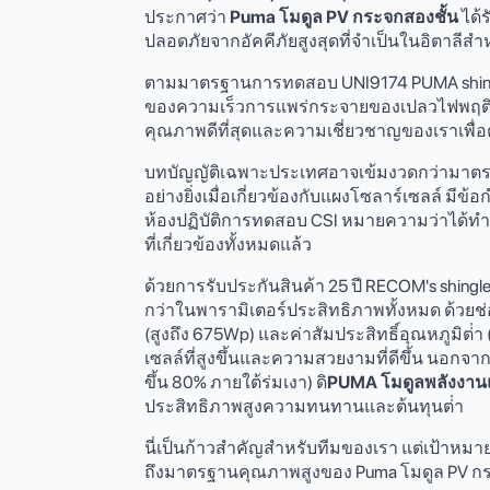
ประกาศว่า
Puma โมดูล PV กระจกสองชั้น
ได้
ปลอดภัยจากอัคคีภัยสูงสุดที่จําเป็นในอิตาลีสํ
ตามมาตรฐานการทดสอบ UNI9174 PUMA shingled
ของความเร็วการแพร่กระจายของเปลวไฟพฤติกรรม
คุณภาพดีที่สุดและความเชี่ยวชาญของเราเพื่
บทบัญญัติเฉพาะประเทศอาจเข้มงวดกว่ามาตร
อย่างยิ่งเมื่อเกี่ยวข้องกับแผงโซลาร์เซลล์ 
ห้องปฏิบัติการทดสอบ CSI หมายความว่าได้ทํา
ที่เกี่ยวข้องทั้งหมดแล้ว
ด้วยการรับประกันสินค้า 25 ปี RECOM's shingle
กว่าในพารามิเตอร์ประสิทธิภาพทั้งหมด ด้วยช่อ
(สูงถึง 675Wp) และค่าสัมประสิทธิ์อุณหภูมิ
เซลล์ที่สูงขึ้นและความสวยงามที่ดีขึ้น นอกจาก
ขึ้น 80% ภายใต้ร่มเงา) ดิ
PUMA โมดูลพลังงานแ
ประสิทธิภาพสูงความทนทานและต้นทุนต่ํา
นี่เป็นก้าวสําคัญสําหรับทีมของเรา แต่เป้าห
ถึงมาตรฐานคุณภาพสูงของ Puma โมดูล PV กร