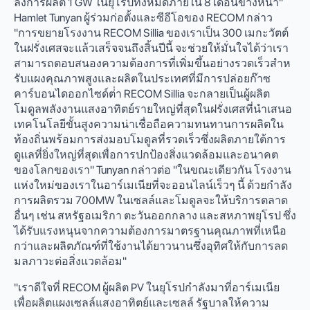
ลังการผลิต 1 GW ในยุโรปทั้งหมดภายใน 8 เดือนข้างหน้า"
Hamlet Tunyan ผู้ร่วมก่อตั้งและซีอีโอของ RECOM กล่าว
"การขยายโรงงาน RECOM Sillia ของเราเป็น 300 เมกะวัตต์
ในฝรั่งเศสจะแล้วเสร็จจนถึงสิ้นปีนี้ จะช่วยให้มั่นใจได้ว่าเรา
สามารถตอบสนองความต้องการที่เพิ่มขึ้นอย่างรวดเร็วสําห
รับแผงคุณภาพสูงและผลิตในประเทศที่มีการปล่อยก๊าซ
คาร์บอนไดออกไซด์ต่ํา RECOM Sillia จะกลายเป็นผู้ผลิต
โมดูลพลังงานแสงอาทิตย์รายใหญ่ที่สุดในฝรั่งเศสที่นําเสนอ
เทคโนโลยีขั้นสูงความน่าเชื่อถือความทนทานการผลิตใน
ท้องถิ่นพร้อมการส่งมอบโมดูลที่รวดเร็วซึ่งผลิตภายใต้การ
ดูแลที่ยิ่งใหญ่ที่สุดเพื่อการปกป้องสิ่งแวดล้อมและอนาคต
ของโลกของเรา" Tunyan กล่าวต่อ "ในขณะเดียวกัน โรงงาน
แห่งใหม่ของเราในอาร์เมเนียที่จะออนไลน์เร็วๆ นี้ ด้วยกําลัง
การผลิตรวม 700MW ในเซลล์และโมดูลจะให้บริการตลาด
อื่นๆ เช่น สหรัฐอเมริกา ตะวันออกกลาง และสหภาพยุโรป ซึ่ง
ได้รับแรงหนุนจากความต้องการมาตรฐานคุณภาพที่เหนือ
กว่าและผลิตภัณฑ์ที่ใช้งานได้ยาวนานซึ่งอุทิศให้กับการลด
มลภาวะต่อสิ่งแวดล้อม"
"เราดีใจที่ RECOM ผู้ผลิต PV ในยุโรปกําลังมาที่อาร์เมเนีย
เพื่อผลิตแผงเซลล์แสงอาทิตย์และเซลล์ รัฐบาลให้ความ