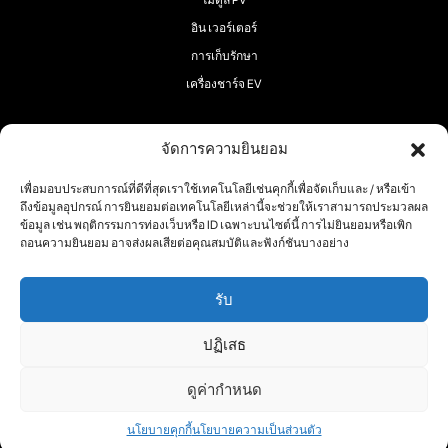
โมดูล PV
อิน เวอร์เตอร์
การเก็บรักษา
เครื่องชาร์จ EV
จัดการความยินยอม
เพื่อมอบประสบการณ์ที่ดีที่สุดเราใช้เทคโนโลยีเช่นคุกกี้เพื่อจัดเก็บและ / หรือเข้า
ตามเรามา:
ถึงข้อมูลอุปกรณ์ การยินยอมต่อเทคโนโลยีเหล่านี้จะช่วยให้เราสามารถประมวลผล
ข้อมูล เช่น พฤติกรรมการท่องเว็บหรือ ID เฉพาะบนไซต์นี้ การไม่ยินยอมหรือเพิก
ถอนความยินยอม อาจส่งผลเสียต่อคุณสมบัติและฟังก์ชันบางอย่าง
รับ
ลิขสิทธิ์ 2025 ® RECOM-TECH
ปฏิเสธ
เงื่อนไข
นโยบายคุกกี้
นโยบาย
ความเป็น
ดูค่ากําหนด
ส่วนตัว
นโยบายคุกกี้
นโยบายความเป็นส่วนตัว