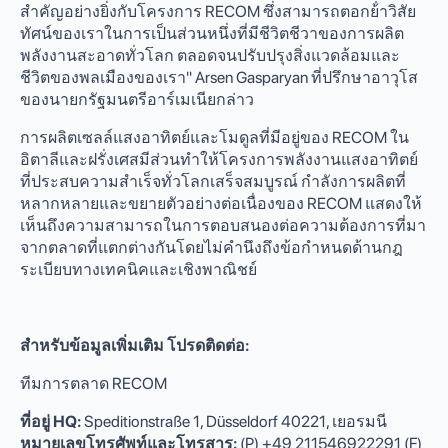
สําคัญอย่างยิ่งกับโครงการ RECOM ซึ่งสามารถตอกย้ําวิสัย
ทัศน์ของเราในการเป็นส่วนหนึ่งที่มีชีวิตชีวาของการผลิต
พลังงานสะอาดทั่วโลก ตลอดจนปรับปรุงสิ่งแวดล้อมและ
ชีวิตของพลเมืองของเรา" Arsen Gasparyan ที่ปรึกษาอาวุโส
ของนายกรัฐมนตรีอาร์เมเนียกล่าว
การผลิตเซลล์แสงอาทิตย์และโมดูลที่มีอยู่ของ RECOM ใน
อิตาลีและฝรั่งเศสมีส่วนทําให้โครงการพลังงานแสงอาทิตย์
ที่ประสบความสําเร็จทั่วโลกเสร็จสมบูรณ์ กําลังการผลิตที่
หลากหลายและขยายตัวอย่างต่อเนื่องของ RECOM แสดงให้
เห็นถึงความสามารถในการตอบสนองต่อความต้องการที่มา
จากตลาดที่แตกต่างกันโดยไม่คํานึงถึงข้อกําหนดด้านกฎ
ระเบียบทางเทคนิคและเชิงพาณิชย์
สําหรับข้อมูลเพิ่มเติม โปรดติดต่อ:
ทีมการตลาด RECOM
ที่อยู่ HQ:
Speditionstraße 1, Düsseldorf 40221, เยอรมนี
หมายเลขโทรศัพท์และโทรสาร:
(P) +49 211546922291 (F)