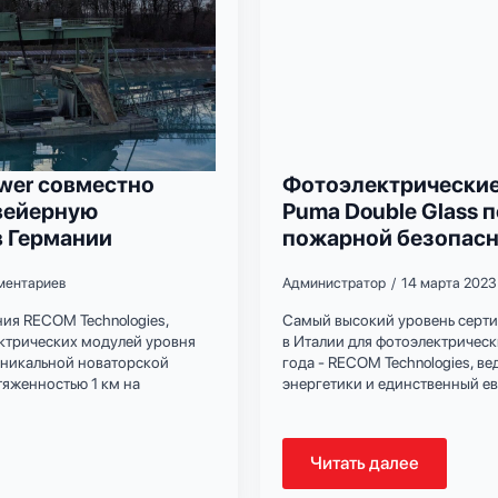
ower совместно
Фотоэлектрические
вейерную
Puma Double Glass 
в Германии
пожарной безопасно
ментариев
Администратор
14 марта 2023
ния RECOM Technologies,
Самый высокий уровень серт
ктрических модулей уровня
в Италии для фотоэлектрическ
 уникальной новаторской
года - RECOM Technologies, в
тяженностью 1 км на
энергетики и единственный ев
Читать далее