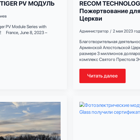
TIGER PV МОДУЛЬ
RECOM TECHNOLOGI
Пожертвование для
риев
Церкви
er PV Module Series with
Администратор
2 мая 2023 го
m2 France, June 8, 2023 –
Благотворительная деятельно
Армянской Апостольской Церк
размере 3 миллионов доллар
комплекс Святого Престола Э
Читать далее