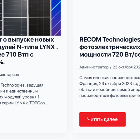
т о выпуске новых
RECOM Technologies 
улей N-типа LYNX .
фотоэлектрических
е 710 Втп с
мощности 720 Вт/се
%.
Администратор
23 октября 20
ментариев
Самая высокая производитель
Франция, 23 октября 2023 год
Technologies, ведущая
области возобновляемой энер
ики и единственный
производитель фотоэлектричес
х модулей уровня 1
й серии LYNX с TOPCon...
Читать далее