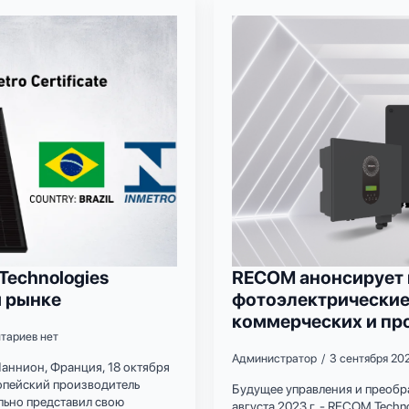
echnologies
RECOM анонсирует 
м рынке
фотоэлектрические
коммерческих и п
тариев нет
Администратор
3 сентября 20
аннион, Франция, 18 октября
ропейский производитель
Будущее управления и преобр
льно представил свою
августа 2023 г. - RECOM Tech