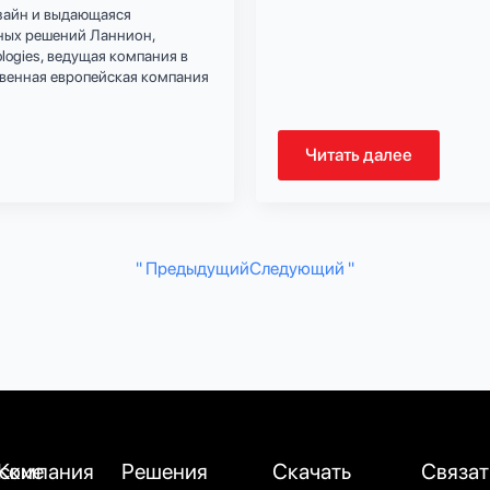
зайн и выдающаяся
ных решений Ланнион,
logies, ведущая компания в
твенная европейская компания
Читать далее
" Предыдущий
Следующий "
ские
Компания
Решения
Скачать
Связат