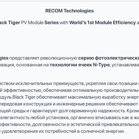
RECOM Technologies
ack Tiger
PV Module
Series
with
World’s 1st Module Efficiency
a
gies
представляет революционную
серию фотоэлектрически
овация, основанная на
технологии ячеек N-Type
, устанавлив
ством исключительных преимуществ, укрепляя свои позиции в
ой эффективностью, обеспечивая оптимальную производительн
дуль Black Tiger обеспечивает максимальную выработку энерг
 передовая конструкция и инженерные решения обеспечивают 
щей среды и гарантирует долговременную надежность. Кроме
легантность любой установке, органично вписываясь как в жи
ективности, долговечности и эстетической привлекательност
 удовлетворения их потребностей в солнечной энергии.