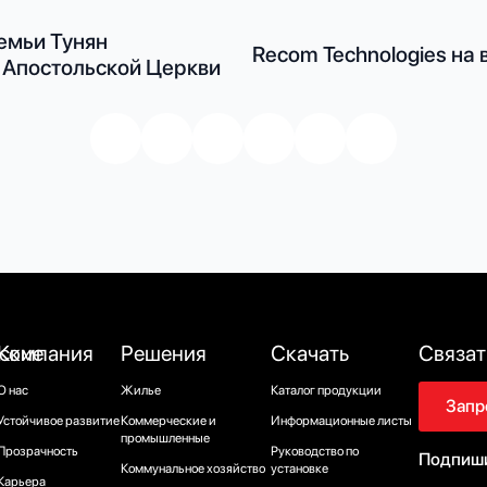
мьи Тунян
Recom Technologies на 
 Апостольской Церкви
ские
Компания
Решения
Скачать
Связат
О нас
Жилье
Каталог продукции
Запр
Устойчивое развитие
Коммерческие и
Информационные листы
промышленные
Прозрачность
Руководство по
Подпиши
Коммунальное хозяйство
установке
Карьера