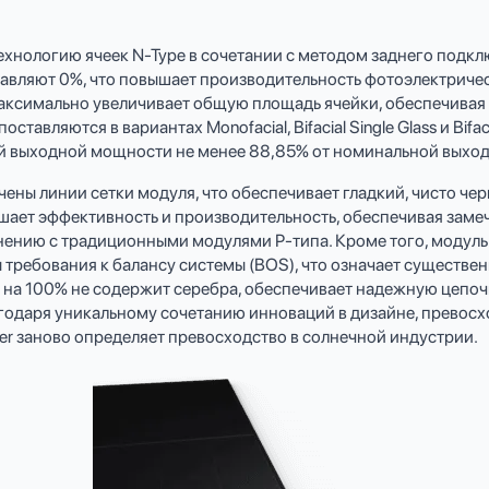
технологию ячеек N-Type в сочетании с методом заднего подкл
ставляют 0%, что повышает производительность фотоэлектрич
максимально увеличивает общую площадь ячейки, обеспечивая
тавляются в вариантах Monofacial, Bifacial Single Glass и Bifac
й выходной мощности не менее 88,85% от номинальной выхо
ны линии сетки модуля, что обеспечивает гладкий, чисто че
ает эффективность и производительность, обеспечивая замеч
нению с традиционными модулями P-типа. Кроме того, модуль 
 требования к балансу системы (BOS), что означает существ
что на 100% не содержит серебра, обеспечивает надежную цепо
годаря уникальному сочетанию инноваций в дизайне, превосх
er заново определяет превосходство в солнечной индустрии.