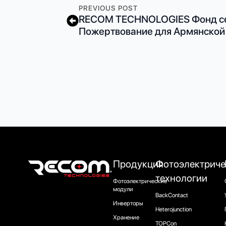
PREVIOUS POST
RECOM TECHNOLOGIES Фонд се
Пожертвование для Армянской
Продукция
Фотоэлектриче
технологии
Фотоэлектрические
модули
BackContact
Инверторы
Heterojunction
Хранение
TOPCon