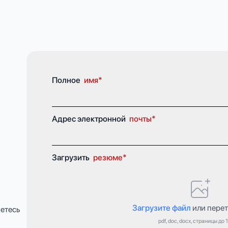
Полное
имя*
Адрес электронной
почты*
Загрузить
резюме*
Загрузите файл
или перет
яетесь
pdf, doc, docx, страницы до