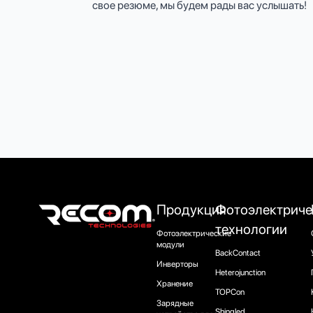
свое резюме, мы будем рады вас услышать!
Продукция
Фотоэлектриче
технологии
Фотоэлектрические
модули
BackContact
Инверторы
Heterojunction
Хранение
TOPCon
Зарядные
Shingled