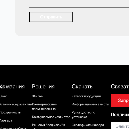
Отправить
ские
Компания
Решения
Скачать
Связат
О нас
Жилье
Каталог продукции
Запр
Устойчивое развитие
Коммерческие и
Информационные листы
промышленные
Прозрачность
Руководство по
Подпиши
Коммунальное хозяйство
установке
Карьера
Электро
Решения "под ключ" в
Сертификаты завода
почта*
Новости и события