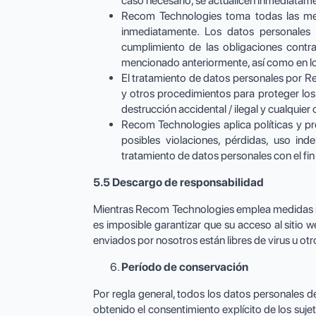
caso necesario, se actualicen inmediatam
Recom Technologies toma todas las med
inmediatamente. Los datos personales t
cumplimiento de las obligaciones contr
mencionado anteriormente, así como en lo
El tratamiento de datos personales por R
y otros procedimientos para proteger los 
destrucción accidental / ilegal y cualquier 
Recom Technologies aplica políticas y pr
posibles violaciones, pérdidas, uso ind
tratamiento de datos personales con el fin
5.5 Descargo de responsabilidad
Mientras Recom Technologies emplea medidas raz
es imposible garantizar que su acceso al sitio w
enviados por nosotros están libres de virus u o
Período de conservación
Por regla general, todos los datos personales d
obtenido el consentimiento explícito de los suj