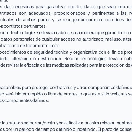
ente.
idas necesarias para garantizar que los datos que sean inexac
ratados son adecuados, proporcionados y pertinentes a las nece
actuales de ambas partes y se recogen únicamente con fines det
s contratos pertinentes.
ecom Technologies se lleva a cabo de una manera que garantice su c
datos personales de cualquier acceso no autorizado, mal uso, altera
otra forma de tratamiento ilícito.
ocedimientos de seguridad técnica y organizativa con el fin de prot
ebido, alteración o destrucción. Recom Technologies lleva a cab
 de revisar la eficacia de las medidas aplicadas para la protección de
onables para proteger contra virus y otros componentes dañinos, si
eb será ininterrumpido o libre de errores, o que este sitio web, sus
tros componentes dañinos.
e los sujetos se borran/destruyen al finalizar nuestra relación contr
etos por un periodo de tiempo definido o indefinido. El plazo de con