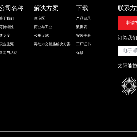
公司名称
解决方案
下载
联系方
关于我们
住宅区
产品目录
申请
可持续性
商业与工业
数据表
透明度
公用设施
安装手册
订阅我
职业生涯
再动力交钥匙解决方案
工厂证书
电
子
新闻与活动
保修
邮
件
太阳能
*