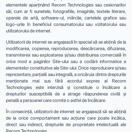
elementele aparținând Recom Technologies sau cesionarilor
săi, cum ar fi sunetele, fotografiile, imaginile, textele literare,
operele de artă, software-ul, mărcile, cartelele grafice sau
logo-urile în beneficiul consumatorului sau vizitatorului sau
utilizatorului de internet.
Utilizatorii de internet se angajează în special să se abțină de la
modificarea, copierea, reproducerea, descărcarea, difuzarea,
transmiterea sau exploatarea și/sau distribuirea comercială în
orice mod a paginilor Site-ului sau a codării informatice a
elementelor constitutive ale Site-ului. Orice reproducere și/sau
reprezentare, parțială sau integrală, a oricăruia dintre drepturile
menționate mai sus fără acordul expres al Recom
Technologies este interzisă și constituie o încălcare a
drepturilor susceptibilă de a atrage răspunderea civilă și
penală a persoanei care comite o astfel de încălcare.
În consecință, utilizatorii de internet se angajează să se abțină
de la orice comportament sau acțiune care poate încălca,
direct sau indirect, drepturile de proprietate intelectuală ale
Recom Technologies.