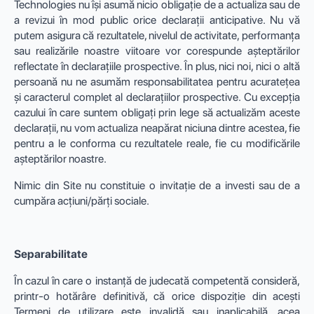
Technologies nu își asumă nicio obligație de a actualiza sau de
a revizui în mod public orice declarații anticipative. Nu vă
putem asigura că rezultatele, nivelul de activitate, performanța
sau realizările noastre viitoare vor corespunde așteptărilor
reflectate în declarațiile prospective. În plus, nici noi, nici o altă
persoană nu ne asumăm responsabilitatea pentru acuratețea
și caracterul complet al declarațiilor prospective. Cu excepția
cazului în care suntem obligați prin lege să actualizăm aceste
declarații, nu vom actualiza neapărat niciuna dintre acestea, fie
pentru a le conforma cu rezultatele reale, fie cu modificările
așteptărilor noastre.
Nimic din Site nu constituie o invitație de a investi sau de a
cumpăra acțiuni/părți sociale.
Separabilitate
În cazul în care o instanță de judecată competentă consideră,
printr-o hotărâre definitivă, că orice dispoziție din acești
Termeni de utilizare este invalidă sau inaplicabilă, acea