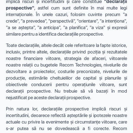
implică riscuri și incertitudini și care constituie
"declarații
prospective"
, astfel cum sunt definite în mai multe legi
internaționale. În unele cazuri, folosim cuvinte precum "a
crede", "a prevedea", "perspectivă", "orientare", "a intenționa",
"a se aștepta", "a anticipa", "a planifica", "a viza" și expresii
similare pentru a identifica declarațiile prospective.
Toate declarațiile, altele decât cele referitoare la fapte istorice,
inclusiv, printre altele, declarațiile privind poziția și rezultatele
noastre financiare viitoare, strategia de afaceri, viitoarele
noastre relații cu bugetele Recom Technologies, nivelurile de
dezvoltare a proiectelor, costurile preconizate, nivelurile de
producție, estimările cheltuielilor de capital și planurile și
obiectivele conducerii pentru operațiunile viitoare, sunt
declarații prospective. Nu trebuie să vă bazați în mod
nejustificat pe aceste declarații prospective.
Prin natura lor, declarațiile prospective implică riscuri și
incertitudini, deoarece reflectă așteptările și ipotezele noastre
actuale cu privire la evenimente și circumstanțe viitoare, care
s-ar putea să nu se dovedească a fi corecte. Recom