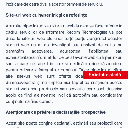
încălcare de către dvs. a acestor termeni de serviciu.
Site-uri web cu hyperlink și cu referințe
Anumite hiperlinkuri sau site-uri web la care se face referire în
cadrul serviciilor de informare Recom Technologies vă pot
duce la site-uri web ale unor terțe părți. Conținutul acestor
site-uri web nu a fost investigat sau analizat de noi și nu
garantăm adecvarea, acuratețea, fiabilitatea sau
exhaustivitatea informațiilor de pe site-urile web cu hiperlinkuri
sau la care se face trimitere și declinăm orice răspundere
pentru oricare și întregul lor conținut. Orice hiperlinkuri către
Solicitați o ofertă
alte site-uri web sunt oferite doar pentru confortul
dumneavoastră și nu implică nici faptul că susținem aceste
site-uri web sau produsele sau serviciile care sunt descrise
acolo ca fiind ale noastre, nici că aprobăm sau considerăm
conținutul ca fiind corect.
Atenționare cu privire la declarațiile prospective
Acest site poate conține declarații, estimări sau proiecții care