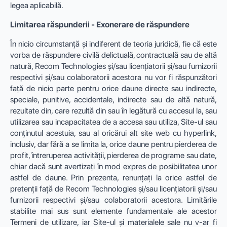
legea aplicabilă.
Limitarea răspunderii - Exonerare de răspundere
În nicio circumstanță și indiferent de teoria juridică, fie că este
vorba de răspundere civilă delictuală, contractuală sau de altă
natură, Recom Technologies și/sau licențiatorii și/sau furnizorii
respectivi și/sau colaboratorii acestora nu vor fi răspunzători
față de nicio parte pentru orice daune directe sau indirecte,
speciale, punitive, accidentale, indirecte sau de altă natură,
rezultate din, care rezultă din sau în legătură cu accesul la, sau
utilizarea sau incapacitatea de a accesa sau utiliza, Site-ul sau
conținutul acestuia, sau al oricărui alt site web cu hyperlink,
inclusiv, dar fără a se limita la, orice daune pentru pierderea de
profit, întreruperea activității, pierderea de programe sau date,
chiar dacă sunt avertizați în mod expres de posibilitatea unor
astfel de daune. Prin prezenta, renunțați la orice astfel de
pretenții față de Recom Technologies și/sau licențiatorii și/sau
furnizorii respectivi și/sau colaboratorii acestora. Limitările
stabilite mai sus sunt elemente fundamentale ale acestor
Termeni de utilizare, iar Site-ul și materialele sale nu v-ar fi