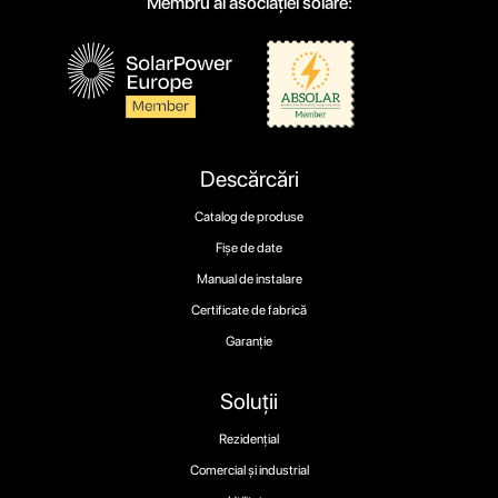
Membru al asociației solare:
Descărcări
Catalog de produse
Fișe de date
Manual de instalare
Certificate de fabrică
Garanție
Soluții
Rezidențial
Comercial și industrial