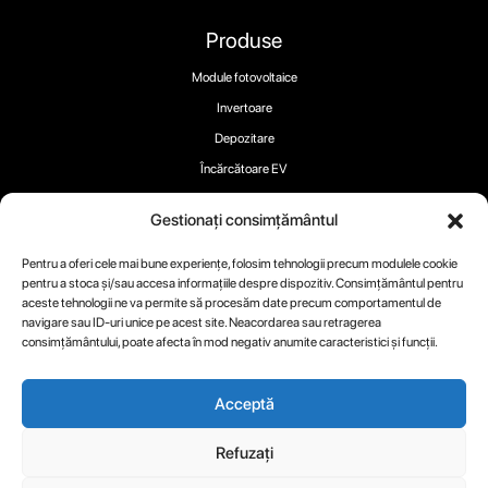
Produse
Module fotovoltaice
Invertoare
Depozitare
Încărcătoare EV
Gestionați consimțământul
Pentru a oferi cele mai bune experiențe, folosim tehnologii precum modulele cookie
pentru a stoca și/sau accesa informațiile despre dispozitiv. Consimțământul pentru
Urmați-ne:
aceste tehnologii ne va permite să procesăm date precum comportamentul de
navigare sau ID-uri unice pe acest site. Neacordarea sau retragerea
consimțământului, poate afecta în mod negativ anumite caracteristici și funcții.
Acceptă
Copyright 2025 ® RECOM-TECH
Refuzați
Termeni
Politica
Politica de