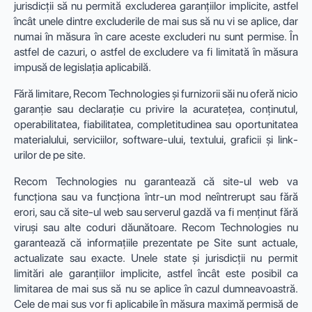
jurisdicții să nu permită excluderea garanțiilor implicite, astfel
încât unele dintre excluderile de mai sus să nu vi se aplice, dar
numai în măsura în care aceste excluderi nu sunt permise. În
astfel de cazuri, o astfel de excludere va fi limitată în măsura
impusă de legislația aplicabilă.
Fără limitare, Recom Technologies și furnizorii săi nu oferă nicio
garanție sau declarație cu privire la acuratețea, conținutul,
operabilitatea, fiabilitatea, completitudinea sau oportunitatea
materialului, serviciilor, software-ului, textului, graficii și link-
urilor de pe site.
Recom Technologies nu garantează că site-ul web va
funcționa sau va funcționa într-un mod neîntrerupt sau fără
erori, sau că site-ul web sau serverul gazdă va fi menținut fără
viruși sau alte coduri dăunătoare. Recom Technologies nu
garantează că informațiile prezentate pe Site sunt actuale,
actualizate sau exacte. Unele state și jurisdicții nu permit
limitări ale garanțiilor implicite, astfel încât este posibil ca
limitarea de mai sus să nu se aplice în cazul dumneavoastră.
Cele de mai sus vor fi aplicabile în măsura maximă permisă de