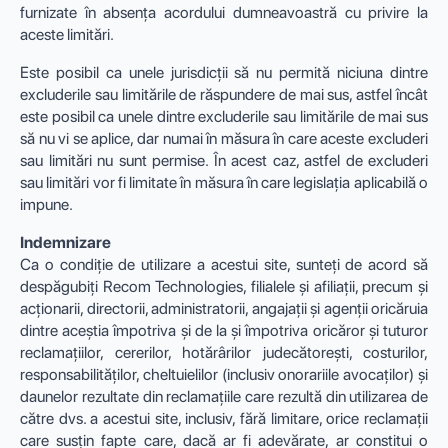
furnizate în absența acordului dumneavoastră cu privire la
aceste limitări.
Este posibil ca unele jurisdicții să nu permită niciuna dintre
excluderile sau limitările de răspundere de mai sus, astfel încât
este posibil ca unele dintre excluderile sau limitările de mai sus
să nu vi se aplice, dar numai în măsura în care aceste excluderi
sau limitări nu sunt permise. În acest caz, astfel de excluderi
sau limitări vor fi limitate în măsura în care legislația aplicabilă o
impune.
Indemnizare
Ca o condiție de utilizare a acestui site, sunteți de acord să
despăgubiți Recom Technologies, filialele și afiliații, precum și
acționarii, directorii, administratorii, angajații și agenții oricăruia
dintre aceștia împotriva și de la și împotriva oricăror și tuturor
reclamațiilor, cererilor, hotărârilor judecătorești, costurilor,
responsabilităților, cheltuielilor (inclusiv onorariile avocaților) și
daunelor rezultate din reclamațiile care rezultă din utilizarea de
către dvs. a acestui site, inclusiv, fără limitare, orice reclamații
care susțin fapte care, dacă ar fi adevărate, ar constitui o