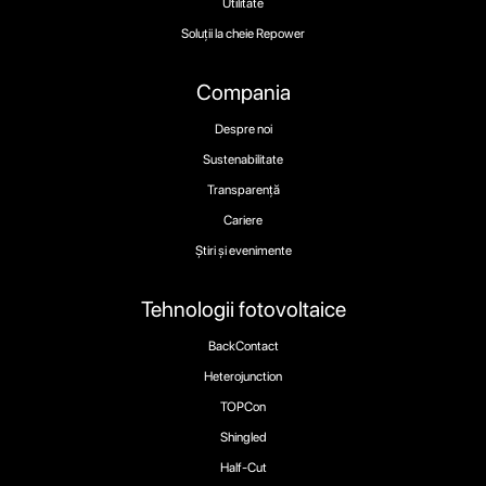
Utilitate
Soluții la cheie Repower
Compania
Despre noi
Sustenabilitate
Transparență
Cariere
Știri și evenimente
Tehnologii fotovoltaice
BackContact
Heterojunction
TOPCon
Shingled
Half-Cut