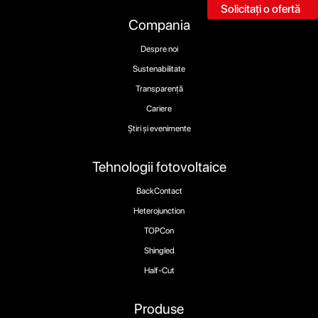
Solicitați o ofertă
Compania
Despre noi
Sustenabilitate
Transparență
Cariere
Știri și evenimente
Tehnologii fotovoltaice
BackContact
Heterojunction
TOPCon
Shingled
Half-Cut
Produse