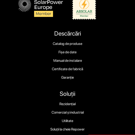
Descărcări
Catalog de produse
Fișe de date
Manual de instalare
Certificate de fabrică
Garanție
Soluții
Rezidențial
Comercial și industrial
Utilitate
Soluții la cheie Repower