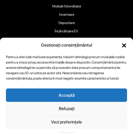
Module fotovoltaice
Invertoare
Depozitare
Încărcătoare EV
Gestionați consimțământul
Pentru a oferi cele mai bune experiențe, folosim tehnologii precum modulele cookie
pentru a stoca și/sau accesa informațiile despre dispozitiv. Consimțământul pentru
Urmați-ne:
aceste tehnologii ne va permite să procesăm date precum comportamentul de
navigare sau ID-uri unice pe acest site. Neacordarea sau retragerea
consimțământului, poate afecta în mod negativ anumite caracteristici și funcții.
Acceptă
Copyright 2025 ® RECOM-TECH
Refuzați
Termeni
Politica
Politica de
privind
confidențialitate
Vezi preferințele
cookie-urile