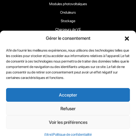
Modules photovoltaïques
Onduleurs
Stockage
Chargeurs de VE
Gérer le consentement
Afin de fournir les meilleures expériences, nous utilisons des technologies telles que
les cookies pour stocker et/ou accéder aux informations relatives à l'appareil. Le fait
de consentir à ces technologies nous permettra de traiter des données telles que le
Suivez-nous :
comportement de navigation ou des identifiants uniques sur ce site. Le fait de ne
pas consentir ou de retirer son consentement peut avoir un effet négatif sur
certaines caractéristiques et fonctions.
Accepter
Copyright 2025 ® RECOM-TECH
Refuser
Conditions
Politique en
Politique de
matière de
confidentialité
Voir les préférences
cookies
{titre}
Politique de confidentialité