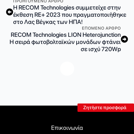
ΠΡΟΗΓΟΎΜΕΝΟ ΆΡΘΡΟ
Η RECOM Technologies συμμετείχε στην
έκθεση RE+ 2023 που πραγματοποιήθηκε
στο Λας Βέγκας των ΗΠΑ!
ΕΠΌΜΕΝΟ ΆΡΘΡΟ
RECOM Technologies LION Heterojunction
Η σειρά φωτοβολταϊκών μονάδων φτάνει
σε ισχύ 720Wp
Ζητήστε προσφορά
Επικοινωνία