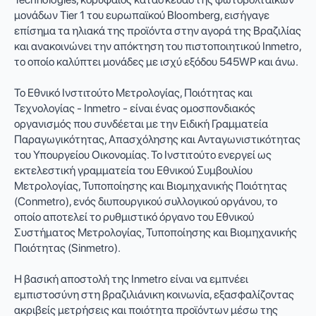
μονάδων Tier 1 του ευρωπαϊκού Bloomberg, εισήγαγε
επίσημα τα ηλιακά της προϊόντα στην αγορά της Βραζιλίας
και ανακοινώνει την απόκτηση του πιστοποιητικού Inmetro,
το οποίο καλύπτει μονάδες με ισχύ εξόδου 545WP και άνω.
Το Εθνικό Ινστιτούτο Μετρολογίας, Ποιότητας και
Τεχνολογίας - Inmetro - είναι ένας ομοσπονδιακός
οργανισμός που συνδέεται με την Ειδική Γραμματεία
Παραγωγικότητας, Απασχόλησης και Ανταγωνιστικότητας
του Υπουργείου Οικονομίας. Το Ινστιτούτο ενεργεί ως
εκτελεστική γραμματεία του Εθνικού Συμβουλίου
Μετρολογίας, Τυποποίησης και Βιομηχανικής Ποιότητας
(Conmetro), ενός διυπουργικού συλλογικού οργάνου, το
οποίο αποτελεί το ρυθμιστικό όργανο του Εθνικού
Συστήματος Μετρολογίας, Τυποποίησης και Βιομηχανικής
Ποιότητας (Sinmetro).
Η βασική αποστολή της Inmetro είναι να εμπνέει
εμπιστοσύνη στη βραζιλιάνικη κοινωνία, εξασφαλίζοντας
ακριβείς μετρήσεις και ποιότητα προϊόντων μέσω της