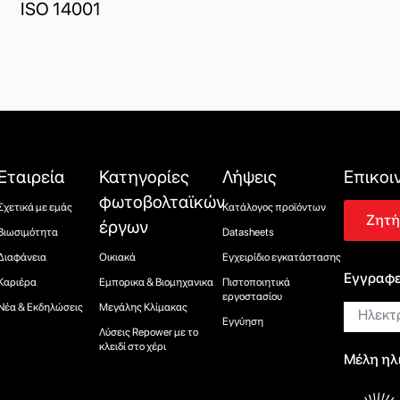
ISO 14001
Εταιρεία
Κατηγορίες
Λήψεις
Επικοι
φωτοβολταϊκών
Σχετικά με εμάς
Κατάλογος προϊόντων
Ζητή
έργων
Βιωσιμότητα
Datasheets
Διαφάνεια
Οικιακά
Εγχειρίδιο εγκατάστασης
Εγγραφεί
Καριέρα
Εμπορικα & Βιομηχανικα
Πιστοποιητικά
εργοστασίου
Ηλεκτρο
Νέα & Εκδηλώσεις
Μεγάλης Κλίμακας
ταχυδρο
Εγγύηση
Λύσεις Repower με το
κλειδί στο χέρι
Μέλη ηλ