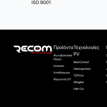
ISO 9001
Προϊόντα
Τεχνολογίες
PV
Φωτοβολταϊκά
Πάνελ
BackContact
Inverters
Heterojunction
Αποθήκευση
TOPCon
Φορτιστές EV
Shingled
Half-Cut