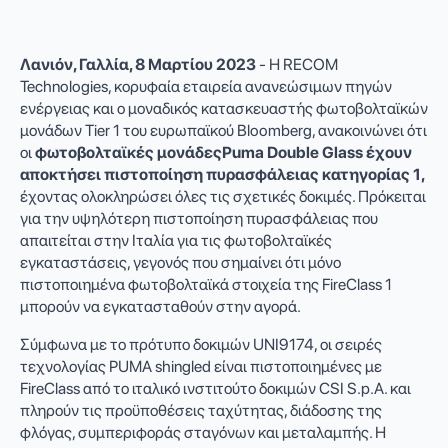
Λανιόν, Γαλλία, 8 Μαρτίου 2023
- Η RECOM
Technologies, κορυφαία εταιρεία ανανεώσιμων πηγών
ενέργειας και ο μοναδικός κατασκευαστής φωτοβολταϊκών
μονάδων Tier 1 του ευρωπαϊκού Bloomberg, ανακοινώνει ότι
οι
φωτοβολταϊκές μονάδεςPuma Double Glass έχουν
αποκτήσει
πιστοποίηση πυρασφάλειας κατηγορίας 1,
έχοντας ολοκληρώσει όλες τις σχετικές δοκιμές. Πρόκειται
για την υψηλότερη πιστοποίηση πυρασφάλειας που
απαιτείται στην Ιταλία για τις φωτοβολταϊκές
εγκαταστάσεις, γεγονός που σημαίνει ότι μόνο
πιστοποιημένα φωτοβολταϊκά στοιχεία της FireClass 1
μπορούν να εγκατασταθούν στην αγορά.
Σύμφωνα με το πρότυπο δοκιμών UNI9174, οι σειρές
τεχνολογίας PUMA shingled είναι πιστοποιημένες με
FireClass από το ιταλικό ινστιτούτο δοκιμών CSI S.p.A. και
πληρούν τις προϋποθέσεις ταχύτητας, διάδοσης της
φλόγας, συμπεριφοράς σταγόνων και μεταλαμπής. Η