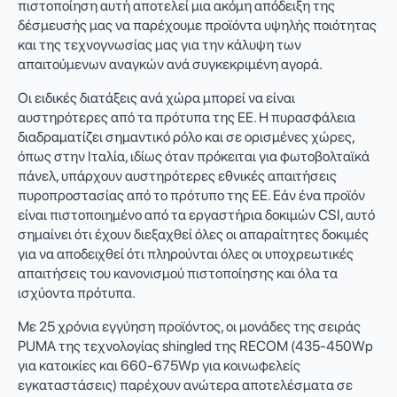
πιστοποίηση αυτή αποτελεί μια ακόμη απόδειξη της
δέσμευσής μας να παρέχουμε προϊόντα υψηλής ποιότητας
και της τεχνογνωσίας μας για την κάλυψη των
απαιτούμενων αναγκών ανά συγκεκριμένη αγορά.
Οι ειδικές διατάξεις ανά χώρα μπορεί να είναι
αυστηρότερες από τα πρότυπα της ΕΕ. Η πυρασφάλεια
διαδραματίζει σημαντικό ρόλο και σε ορισμένες χώρες,
όπως στην Ιταλία, ιδίως όταν πρόκειται για φωτοβολταϊκά
πάνελ, υπάρχουν αυστηρότερες εθνικές απαιτήσεις
πυροπροστασίας από το πρότυπο της ΕΕ. Εάν ένα προϊόν
είναι πιστοποιημένο από τα εργαστήρια δοκιμών CSI, αυτό
σημαίνει ότι έχουν διεξαχθεί όλες οι απαραίτητες δοκιμές
για να αποδειχθεί ότι πληρούνται όλες οι υποχρεωτικές
απαιτήσεις του κανονισμού πιστοποίησης και όλα τα
ισχύοντα πρότυπα.
Με 25 χρόνια εγγύηση προϊόντος, οι μονάδες της σειράς
PUMA της τεχνολογίας shingled της RECOM (435-450Wp
για κατοικίες και 660-675Wp για κοινωφελείς
εγκαταστάσεις) παρέχουν ανώτερα αποτελέσματα σε