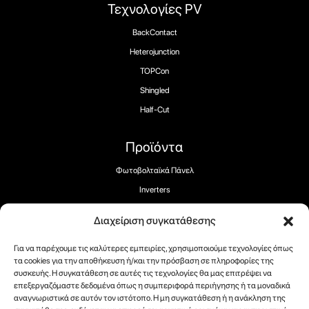
Τεχνολογίες PV
BackContact
Heterojunction
TOPCon
Shingled
Half-Cut
Προϊόντα
Φωτοβολταϊκά Πάνελ
Inverters
Αποθήκευση
Διαχείριση συγκατάθεσης
Φορτιστές EV
Για να παρέχουμε τις καλύτερες εμπειρίες, χρησιμοποιούμε τεχνολογίες όπως
τα cookies για την αποθήκευση ή/και την πρόσβαση σε πληροφορίες της
συσκευής. Η συγκατάθεση σε αυτές τις τεχνολογίες θα μας επιτρέψει να
επεξεργαζόμαστε δεδομένα όπως η συμπεριφορά περιήγησης ή τα μοναδικά
αναγνωριστικά σε αυτόν τον ιστότοπο. Η μη συγκατάθεση ή η ανάκληση της