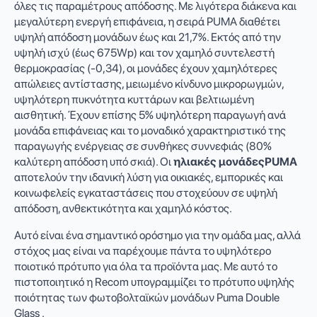
όλες τις παραμέτρους απόδοσης. Με λιγότερα διάκενα και
μεγαλύτερη ενεργή επιφάνεια, η σειρά PUMA διαθέτει
υψηλή απόδοση μονάδων έως και 21,7%. Εκτός από την
υψηλή ισχύ (έως 675Wp) και τον χαμηλό συντελεστή
θερμοκρασίας (-0,34), οι μονάδες έχουν χαμηλότερες
απώλειες αντίστασης, μειωμένο κίνδυνο μικρορωγμών,
υψηλότερη πυκνότητα κυττάρων και βελτιωμένη
αισθητική. Έχουν επίσης 5% υψηλότερη παραγωγή ανά
μονάδα επιφάνειας και το μοναδικό χαρακτηριστικό της
παραγωγής ενέργειας σε συνθήκες συννεφιάς (80%
καλύτερη απόδοση υπό σκιά). Οι
ηλιακές μονάδεςPUMA
αποτελούν την ιδανική λύση για οικιακές, εμπορικές και
κοινωφελείς εγκαταστάσεις που στοχεύουν σε υψηλή
απόδοση, ανθεκτικότητα και χαμηλό κόστος.
Αυτό είναι ένα σημαντικό ορόσημο για την ομάδα μας, αλλά
στόχος μας είναι να παρέχουμε πάντα το υψηλότερο
ποιοτικό πρότυπο για όλα τα προϊόντα μας. Με αυτό το
πιστοποιητικό η Recom υπογραμμίζει το πρότυπο υψηλής
ποιότητας των φωτοβολταϊκών μονάδων Puma Double
Glass .