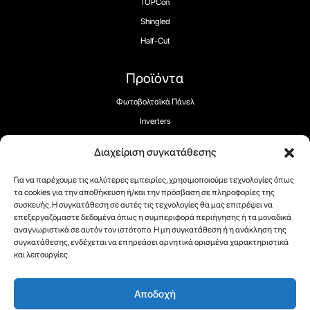
TOPCon
Shingled
Half-Cut
Προϊόντα
Φωτοβολταϊκά Πάνελ
Inverters
Αποθήκευση
Διαχείριση συγκατάθεσης
Φορτιστές EV
Για να παρέχουμε τις καλύτερες εμπειρίες, χρησιμοποιούμε τεχνολογίες όπως
τα cookies για την αποθήκευση ή/και την πρόσβαση σε πληροφορίες της
συσκευής. Η συγκατάθεση σε αυτές τις τεχνολογίες θα μας επιτρέψει να
επεξεργαζόμαστε δεδομένα όπως η συμπεριφορά περιήγησης ή τα μοναδικά
αναγνωριστικά σε αυτόν τον ιστότοπο. Η μη συγκατάθεση ή η ανάκληση της
Ακολουθήστε μας:
συγκατάθεσης, ενδέχεται να επηρεάσει αρνητικά ορισμένα χαρακτηριστικά
και λειτουργίες.
Αποδοχή