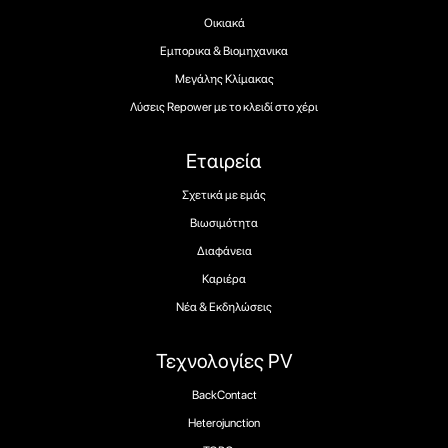
Οικιακά
Εμπορικα & Βιομηχανικα
Μεγάλης Κλίμακας
Λύσεις Repower με το κλειδί στο χέρι
Εταιρεία
Σχετικά με εμάς
Βιωσιμότητα
Διαφάνεια
Καριέρα
Νέα & Εκδηλώσεις
Τεχνολογίες PV
BackContact
Heterojunction