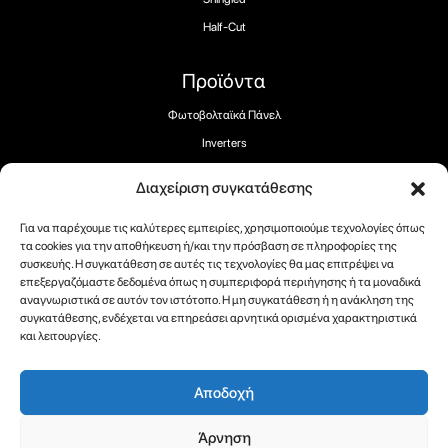
Half-Cut
Προϊόντα
Φωτοβολταϊκά Πάνελ
Inverters
Αποθήκευση
Διαχείριση συγκατάθεσης
Φορτιστές EV
Για να παρέχουμε τις καλύτερες εμπειρίες, χρησιμοποιούμε τεχνολογίες όπως
τα cookies για την αποθήκευση ή/και την πρόσβαση σε πληροφορίες της
συσκευής. Η συγκατάθεση σε αυτές τις τεχνολογίες θα μας επιτρέψει να
επεξεργαζόμαστε δεδομένα όπως η συμπεριφορά περιήγησης ή τα μοναδικά
αναγνωριστικά σε αυτόν τον ιστότοπο. Η μη συγκατάθεση ή η ανάκληση της
Ακολουθήστε μας:
συγκατάθεσης, ενδέχεται να επηρεάσει αρνητικά ορισμένα χαρακτηριστικά
και λειτουργίες.
Αποδοχή
Πνευματικά δικαιώματα 2025 ® RECOM-TECH
Άρνηση