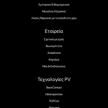
Εμπορικα & Βιομηχανικα
Μεγάλης Κλίμακας
Λύσεις Repower με το κλειδί στο χέρι
Εταιρεία
Σχετικά με εμάς
Βιωσιμότητα
Διαφάνεια
Καριέρα
Νέα & Εκδηλώσεις
Τεχνολογίες PV
BackContact
Heterojunction
TOPCon
Shingled