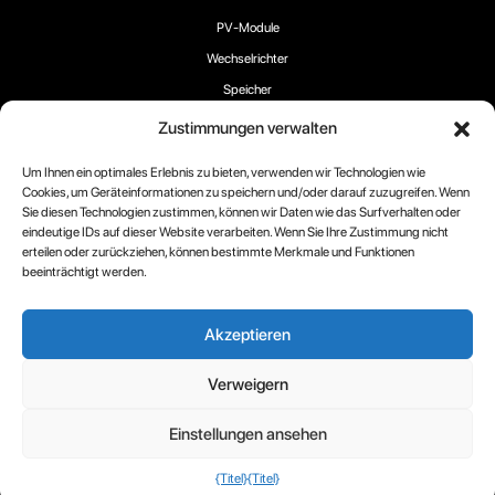
PV-Module
Wechselrichter
Speicher
EV-Ladegeräte
Zustimmungen verwalten
Um Ihnen ein optimales Erlebnis zu bieten, verwenden wir Technologien wie
Cookies, um Geräteinformationen zu speichern und/oder darauf zuzugreifen. Wenn
Sie diesen Technologien zustimmen, können wir Daten wie das Surfverhalten oder
eindeutige IDs auf dieser Website verarbeiten. Wenn Sie Ihre Zustimmung nicht
Folgen Sie uns:
erteilen oder zurückziehen, können bestimmte Merkmale und Funktionen
beeinträchtigt werden.
Akzeptieren
Urheberrecht 2025 ® RECOM-TECH
Verweigern
Bedingungen
Cookie-
Datenschutzrichtlinien
Einstellungen ansehen
Richtlinie
{Titel}
{Titel}