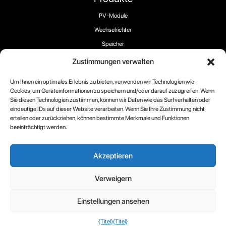
PV-Module
Wechselrichter
Speicher
EV-Ladegeräte
Zustimmungen verwalten
Um Ihnen ein optimales Erlebnis zu bieten, verwenden wir Technologien wie
Cookies, um Geräteinformationen zu speichern und/oder darauf zuzugreifen. Wenn
Sie diesen Technologien zustimmen, können wir Daten wie das Surfverhalten oder
eindeutige IDs auf dieser Website verarbeiten. Wenn Sie Ihre Zustimmung nicht
Folgen Sie uns:
erteilen oder zurückziehen, können bestimmte Merkmale und Funktionen
beeinträchtigt werden.
Akzeptieren
Urheberrecht 2025 ® RECOM-TECH
Verweigern
Bedingungen
Cookie-
Datenschutzrichtlinien
Einstellungen ansehen
Richtlinie
{Titel}
{Titel}