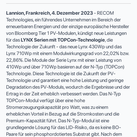
Lannion, Frankreich,
4. Dezember 202
3
- RECOM
Technologies, ein führendes Unternehmen im Bereich der
erneuerbaren Energien und der einzige europäische Hersteller
von Bloomberg Tier 1 PV-Modulen, kündigt neue Leistungen
für das
LYNX Serien mit TOPCon-Technologie
, die
Technologie der Zukunft - das neue Lynx 430Wp und das
Lynx 710Wp mit einem Modulwirkungsgrad von 22,02% bzw.
22,86%. Die Module der Serie Lynx mit einer Leistung von
410Wp und über 710Wp basieren auf der N-Typ (TOPCon)
Technologie. Diese Technologie ist die Zukunft der PV-
Technologie und garantiert eine hohe Leistung und geringe
Degradation des PV-Moduls, wodurch die Ergebnisse und der
Ertrag in der Zeit erheblich verbessert werden. Das N-Typ
TOPCon-Modul verfügt über eine hohe
Stromerzeugungskapazität pro Watt, was zu einem
erheblichen Vorteil in Bezug auf die Stromkosten und die
Premium-Kapazität führt. Das N-Typ-Modul ist eine
grundlegende Lösung für das LID-Risiko, da es keine BO-
Paare für sein phosphordotiertes Substrat gibt. Nach dem