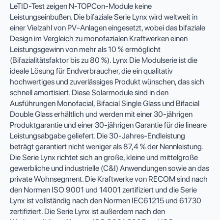
LeTID-Test zeigen N-TOPCon-Module keine
Leistungseinbußen. Die bifaziale Serie Lynx wird weltweit in
einer Vielzahl von PV-Anlagen eingesetzt, wobei das bifaziale
Design im Vergleich zu monofazialen Kraftwerken einen
Leistungsgewinn von mehr als 10 % ermöglicht
(Bifazialitätsfaktor bis zu 80 %). Lynx Die Modulserie ist die
ideale Lösung für Endverbraucher, die ein qualitativ
hochwertiges und zuverlässiges Produkt wünschen, das sich
schnell amortisiert. Diese Solarmodule sind in den
Ausführungen Monofacial, Bifacial Single Glass und Bifacial
Double Glass erhältlich und werden mit einer 30-jährigen
Produktgarantie und einer 30-jährigen Garantie für die lineare
Leistungsabgabe geliefert. Die 30-Jahres-Endleistung
beträgt garantiert nicht weniger als 87,4 % der Nennleistung.
Die Serie Lynx richtet sich an große, kleine und mittelgroße
gewerbliche und industrielle (C&I) Anwendungen sowie an das
private Wohnsegment. Die Kraftwerke von RECOM sind nach
den Normen ISO 9001 und 14001 zertifiziert und die Serie
Lynx ist vollständig nach den Normen IEC61215 und 61730
zertifiziert. Die Serie Lynx ist außerdem nach den