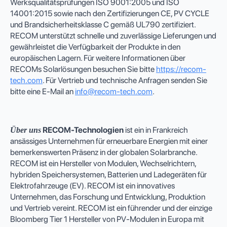
Werksqualitätsprüfungen ISO 9001:2005 und ISO
14001:2015 sowie nach den Zertifizierungen CE, PV CYCLE
und Brandsicherheitsklasse C gemäß UL790 zertifiziert.
RECOM unterstützt schnelle und zuverlässige Lieferungen und
gewährleistet die Verfügbarkeit der Produkte in den
europäischen Lagern. Für weitere Informationen über
RECOMs Solarlösungen besuchen Sie bitte
https://recom-
tech.com
. Für Vertrieb und technische Anfragen senden Sie
bitte eine E-Mail an
info@recom-tech.com
.
RECOM-Technologien
ist ein in Frankreich
Über uns
ansässiges Unternehmen für erneuerbare Energien mit einer
bemerkenswerten Präsenz in der globalen Solarbranche.
RECOM ist ein Hersteller von Modulen, Wechselrichtern,
hybriden Speichersystemen, Batterien und Ladegeräten für
Elektrofahrzeuge (EV). RECOM ist ein innovatives
Unternehmen, das Forschung und Entwicklung, Produktion
und Vertrieb vereint. RECOM ist ein führender und der einzige
Bloomberg Tier 1 Hersteller von PV-Modulen in Europa mit