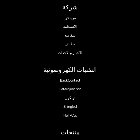
شركة
من نحن
الاستدامة
شفافية
وظائف
الاخبار و الاحداث
التقنيات الكهروضوئية
BackContact
Heterojunction
توبكون
Shingled
Half-Cut
منتجات