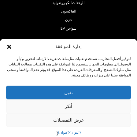
الوحدات الكهروضوئية
العاكسون
خزن
شواحن EV
إدارة الموافقة
لتوفير أفضل التجارب ، نستخدم تقنيات مثل ملفات تعريف الارتباط لتخزين و / أو
الوصول إلى معلومات الجهاز. ستسمح لنا الموافقة على هذه التقنيات بمعالجة البيانات
تابعنا:
مثل سلوك التصفح أو المعرفات الفريدة على هذا الموقع. قد يؤثر عدم الموافقة أو سحب
الموافقة سلبا على ميزات ووظائف معينة.
تقبل
حقوق الطبع والنشر 2025 ® RECOM-TECH
أنكر
حيث
سياسة ملفات
سياسة
تعريف
الخصوصية
عرض التفضيلات
الارتباط
{عنوان}
{عنوان}
{