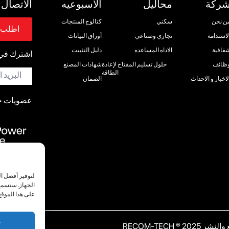
ركة
محاليل
الاسبوعيه
الاتصال
ن نحن
سكني
كتالوج المنتجات
اطلب 
لاستدامة
تجاري وصناعي
أوراق البيانات
فافية
الاداه المساعده
دليل التثبيت
اشترك في ن
ظائف
حلول تسليم المفتاح لإعادة
شهادات المصنع
البريد
الطاقة
الإلكترون
لاخبار و الاحداث
الضمان
*
عضويات جم
لتوفير أفضل ال
الجهاز. ستسمح 
على هذا الموقع
ت
20 ® RECOM-TECH
حيث