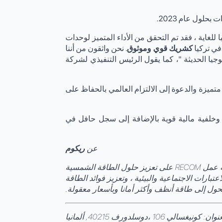
غاية ، فقد تم التحقق من الأداء المتميز لوحدات
في تركيا
كشريك قوي وموثوق
. نحن واثقون من أننا
جيا الحديثة "، كما يقول الرئيس التنفيذي لشركة
ثبت إصدار شهادة Gözetim تصميم RECOM على الارتقاء إلى مستوى تحديات أي سوق متطلبة من خلال توفير وحدات PV متميزة والدعوة إلى الالتزام العالمي بالحفاظ على
وخلفية مالية قوية بالإضافة إلى سجل حافل في
عن
ريكوم
تأسست RECOM في عام 2007 ، وقد سجلت نموا سريعا وثابتا كشركة مصنعة للوحدات الكهروضوئية و IPP. تركز فلسفة عمل RECOM على تعزيز حلول الطاقة الشمسية
عتبارات الاجتماعية والبيئية ، وتعزيز فوائد الطاقة
ول إلى طاقة أنظف وأكثر أمانا وبأسعار معقولة.
نوان: كونيغسالي 106 ،
دوسلدورف 40215, ألمانيا