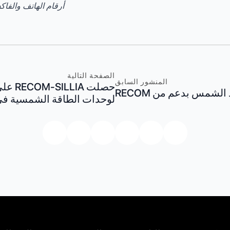
أرقام الهاتف والفاكس: (6922291 (F) 49211546922292
الصفحة التالية
المنشور السابق
الشمس بدعم من RECOM
لوحدات الطاقة الشمسية في