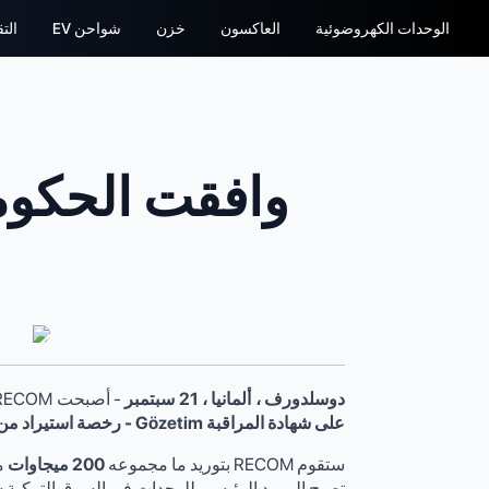
الوحدات الكهروضوئية
العاكسون
خزن
شواحن EV
الت
دوسلدورف ، ألمانيا ، 21 سبتمبر
- أصبحت RECOM ، أكبر مصنع أوروبي للوحدات الكهروضوئية ، واحدة من الشركات المصنعة الدولية القليلة للوحدات الشمسية
على شهادة المراقبة Gözetim - رخصة استيراد من وزارة الاقتصاد التركية.
ستقوم RECOM بتوريد ما مجموعه
200 ميجاوات
م
تصبح المورد الرئيسي للوحدات في السوق التركية سر