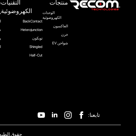
منتجات
التقنيات
ش
الكهروضوئية
الوحدات
م
الكهروضوئية
BackContact
ا
العاكسون
Heterojunction
ش
خزن
توبكون
و
شواحن EV
Shingled
ا
Half-Cut
تابعنا:
حقوق الطبع والنشر 25