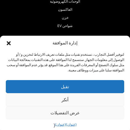
الوحدات الكهروضوئية
العاكسون
خزن
شواحن EV
إدارة الموافقة
لتوفير أفضل التجارب ، نستخدم تقنيات مثل ملفات تعريف الارتباط لتخزين و / أو
الوصول إلى معلومات الجهاز. ستسمح لنا الموافقة على هذه التقنيات بمعالجة البيانات
تابعنا:
مثل سلوك التصفح أو المعرفات الفريدة على هذا الموقع. قد يؤثر عدم الموافقة أو سحب
الموافقة سلبا على ميزات ووظائف معينة.
تقبل
حقوق الطبع والنشر 2025 ® RECOM-TECH
أنكر
حيث
سياسة ملفات
سياسة
تعريف
الخصوصية
عرض التفضيلات
الارتباط
{عنوان}
{عنوان}
{