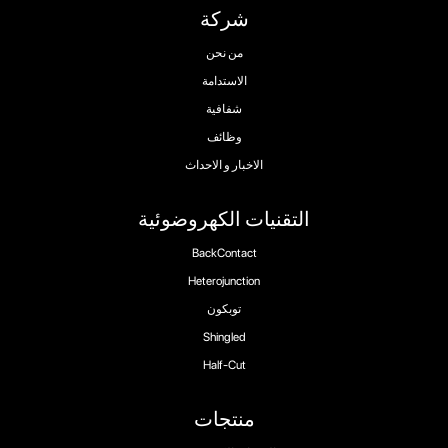
شركة
من نحن
الاستدامة
شفافية
وظائف
الاخبار و الاحداث
التقنيات الكهروضوئية
BackContact
Heterojunction
توبكون
Shingled
Half-Cut
منتجات