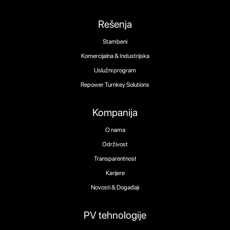
Rešenja
Stambeni
Komercijalna & Industrijska
Uslužni program
Repower Turnkey Solutions
Kompanija
O nama
Održivost
Transparentnost
Karijere
Novosti & Događaji
PV tehnologije