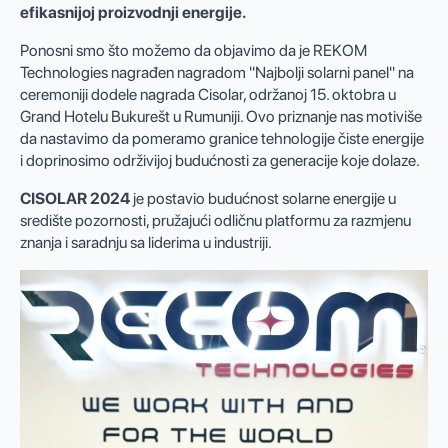
efikasnijoj proizvodnji energije.
Ponosni smo što možemo da objavimo da je REKOM
Technologies nagrađen nagradom "Najbolji solarni panel" na
ceremoniji dodele nagrada Cisolar, održanoj 15. oktobra u
Grand Hotelu Bukurešt u Rumuniji. Ovo priznanje nas motiviše
da nastavimo da pomeramo granice tehnologije čiste energije
i doprinosimo održivijoj budućnosti za generacije koje dolaze.
CISOLAR 2024
je postavio budućnost solarne energije u
središte pozornosti, pružajući odličnu platformu za razmjenu
znanja i saradnju sa liderima u industriji.