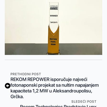
PRETHODNI POST
REKOM REPOWER isporučuje najveći
fotonaponski projekat sa nultim napajanjem
kapaciteta 1,2 MW u Aleksandroupolisu,
Grčka.
SLEDEĆI POST
Recom Technologies Predstavio Lynx