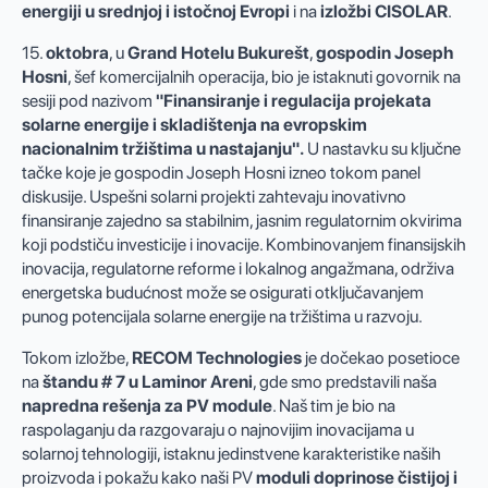
energiji u srednjoj i istočnoj Evropi
i na
izložbi CISOLAR
.
15.
oktobra
, u
Grand Hotelu Bukurešt
,
gospodin Joseph
Hosni
, šef komercijalnih operacija, bio je istaknuti govornik na
sesiji pod nazivom
"Finansiranje i regulacija projekata
solarne energije i skladištenja na evropskim
nacionalnim tržištima u nastajanju".
U nastavku su ključne
tačke koje je gospodin Joseph Hosni izneo tokom panel
diskusije. Uspešni solarni projekti zahtevaju inovativno
finansiranje zajedno sa stabilnim, jasnim regulatornim okvirima
koji podstiču investicije i inovacije. Kombinovanjem finansijskih
inovacija, regulatorne reforme i lokalnog angažmana, održiva
energetska budućnost može se osigurati otključavanjem
punog potencijala solarne energije na tržištima u razvoju.
Tokom izložbe,
RECOM Technologies
je dočekao posetioce
na
štandu # 7 u Laminor Areni
, gde smo predstavili naša
napredna rešenja za PV module
. Naš tim je bio na
raspolaganju da razgovaraju o najnovijim inovacijama u
solarnoj tehnologiji, istaknu jedinstvene karakteristike naših
proizvoda i pokažu kako naši PV
moduli doprinose čistijoj i