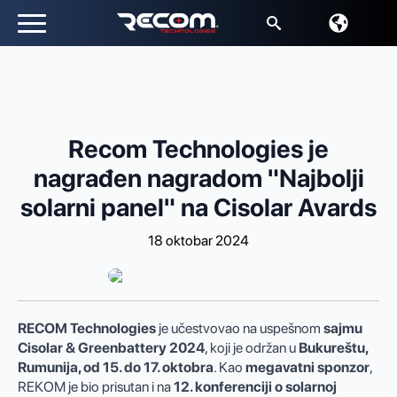
Traži:
Recom Technologies je
nagrađen nagradom "Najbolji
solarni panel" na Cisolar Avards
18 oktobar 2024
RECOM Technologies
je učestvovao na uspešnom
sajmu
Cisolar & Greenbattery 2024
, koji je održan u
Bukureštu,
Rumunija, od 15. do 17. oktobra
. Kao
megavatni sponzor
,
REKOM je bio prisutan i na
12. konferenciji o solarnoj