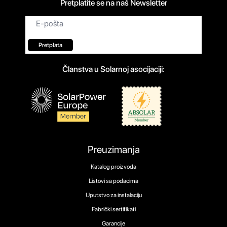
Pretplatite se na naš Newsletter
Email
*
Pretplata
Članstva u Solarnoj asocijaciji:
Preuzimanja
Katalog proizvoda
Listovi sa podacima
Uputstvo za instalaciju
Fabrički sertifikati
Garancije