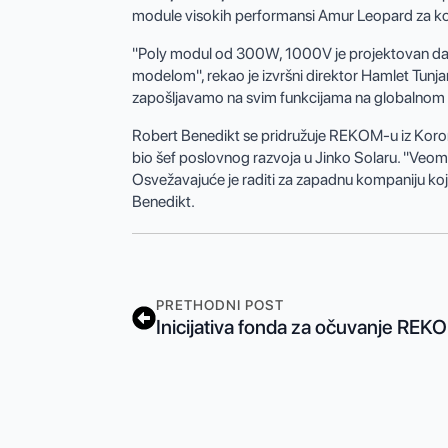
module visokih performansi Amur Leopard za komu
"Poly modul od 300W, 1000V je projektovan da r
modelom", rekao je izvršni direktor Hamlet Tunj
zapošljavamo na svim funkcijama na globalnom n
Robert Benedikt se pridružuje REKOM-u iz Koro
bio šef poslovnog razvoja u Jinko Solaru. "Veo
Osvežavajuće je raditi za zapadnu kompaniju koja 
Benedikt.
PRETHODNI POST
Inicijativa fonda za očuvanje RE