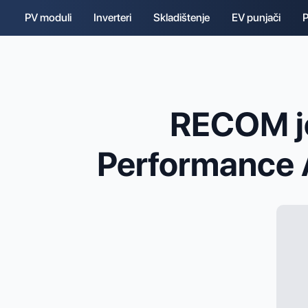
PV moduli
Inverteri
Skladištenje
EV punjači
P
RECOM je
Performance 