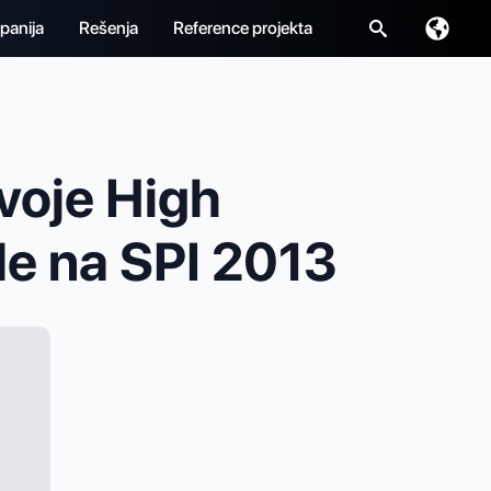
panija
Rešenja
Reference projekta
Traži:
voje High
e na SPI 2013