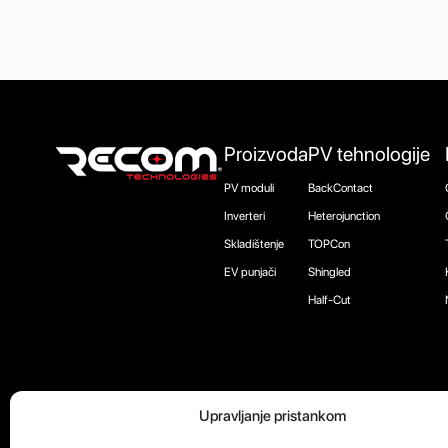
Proizvoda
PV tehnologije
PV moduli
BackContact
Inverteri
Heterojunction
Skladištenje
TOPCon
EV punjači
Shingled
Half-Cut
Upravljanje pristankom