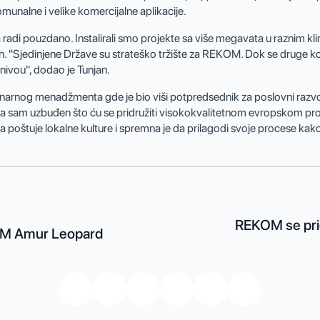
nalne i velike komercijalne aplikacije.
adi pouzdano. Instalirali smo projekte sa više megavata u raznim k
an. "Sjedinjene Države su strateško tržište za REKOM. Dok se druge 
ivou", dodao je Tunjan.
narnog menadžmenta gde je bio viši potpredsednik za poslovni razv
ma sam uzbuđen što ću se pridružiti visokokvalitetnom evropskom pro
poštuje lokalne kulture i spremna je da prilagodi svoje procese kako bi
REKOM se pri
KOM Amur Leopard