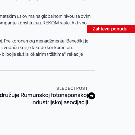
limatskim uslovima na globalnom nivou sa ovim
kompanije konstituiљu, REKOM raste. Aktivno
Zahtevaj ponudu
oj. Pre koronarnog menadžmenta, Benedikt je
izvođaču koji je takođe konkurentan.
 bolje služila lokalnim tržištima", rekao je
SLEDEĆI POST
družuje Rumunskoj fotonaponskoj
industrijskoj asocijaciji