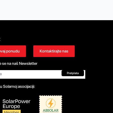
t
evaj ponudu
Kontaktirajte nas
te se na naš Newsletter
Pretplata
u Solarnoj asocijaciji: