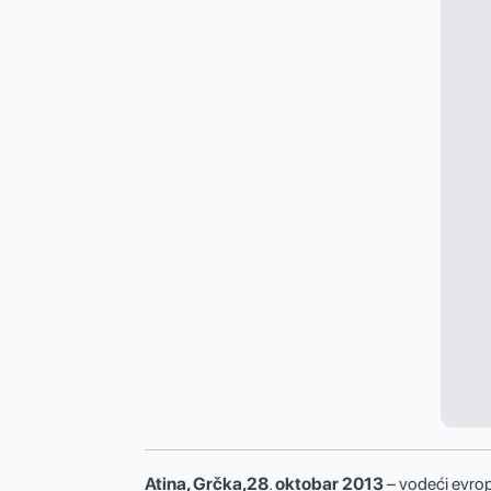
Atina, Grčka,28
.
oktobar
2013
– vodeći evrop