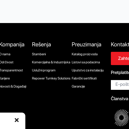
Kompanija
Rešenja
Preuzimanja
Kontak
O nama
Stambeni
Katalog proizvoda
Zaht
Održivost
Komercijalna & Industrijska
Listovi sa podacima
Transparentnost
Uslužni program
Uputstvo za instalaciju
Pretplati
Karijere
Repower Turnkey Solutions
Fabrički sertifikati
Email
*
Novosti & Događaji
Garancije
Članstva 