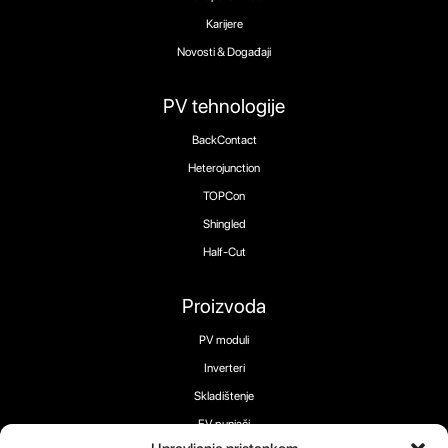
Karijere
Novosti & Događaji
PV tehnologije
BackContact
Heterojunction
TOPCon
Shingled
Half-Cut
Proizvoda
PV moduli
Inverteri
Skladištenje
EV punjači