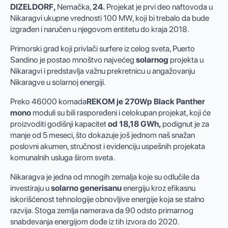
DIZELDORF,
Nemačka,
24
.
Projekat je prvi deo naftovoda u
Nikaragvi ukupne vrednosti 100 MW, koji bi trebalo da bude
izgrađen i naručen u njegovom entitetu do kraja 2018.
Primorski grad koji privlači surfere iz celog sveta, Puerto
Sandino je postao mnoštvo najvećeg
solarnog
projekta u
Nikaragvi i predstavlja važnu prekretnicu u angažovanju
Nikaragve u solarnoj energiji.
Preko 46000 komada
REKOM je 270Wp Black Panther
mono
moduli su bili raspoređeni i celokupan projekat, koji će
proizvoditi godišnji kapacitet
od 18,18 GWh,
podignut je za
manje od 5 meseci, što dokazuje još jednom naš snažan
poslovni akumen, stručnost i evidenciju uspešnih projekata
komunalnih usluga širom sveta.
Nikaragva je jedna od mnogih zemalja koje su odlučile da
investiraju u
solarno generisanu
energiju kroz efikasnu
iskorišćenost tehnologije obnovljive energije koja se stalno
razvija. Stoga zemlja namerava da 90 odsto primarnog
snabdevanja energijom dođe iz tih izvora do 2020.