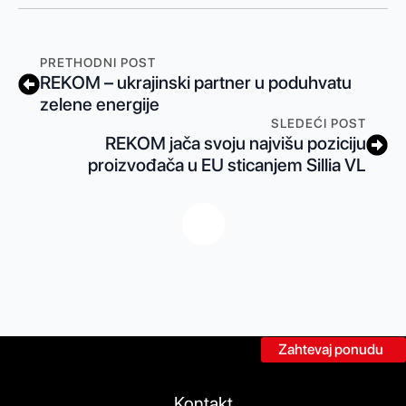
PRETHODNI POST
REKOM – ukrajinski partner u poduhvatu
zelene energije
SLEDEĆI POST
REKOM jača svoju najvišu poziciju
proizvođača u EU sticanjem Sillia VL
Zahtevaj ponudu
Kontakt