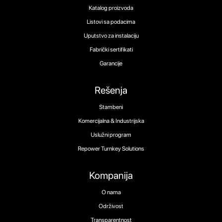
Katalog proizvoda
Listovi sa podacima
Uputstvo za instalaciju
Fabrički sertifikati
Garancije
Rešenja
Stambeni
Komercijalna & Industrijska
Uslužni program
Repower Turnkey Solutions
Kompanija
O nama
Održivost
Transparentnost