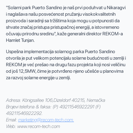
"Solarni park Puerto Sandino je naš prvi poduhvat u Nikaragvi
i naglašava našu posvećenost pružanju visokokvalitetnih
proizvoda i saradnji sa tržištima koja mogu u potpunosti da
shvate značaj pristupa pristupačnoj energiji, a istovremeno
očuvaju prirodnu sredinu", kaže generalni direktor REKOM-a
Hamlet Tunjan.
Uspešna implementacija solarnog parka Puerto Sandino
otvorila je put velikom potencijalu solarne budućnosti u zemlji i
REKOM je već prešao na drugu fazu projekta koji nosi veličinu
od još 12,5MW, čime je potvrđeno njeno učešće u planovima
za razvoj solarne energije u zemlji.
Adresa: Königsallee 106,
Dizeldorf 40215, Nemačka
Brojevi telefona & faksa: (P) 49211546922291 (F)
49211546922292.
Email:
marketing@recom-tech.com
.
Web: www.recom-tech.com