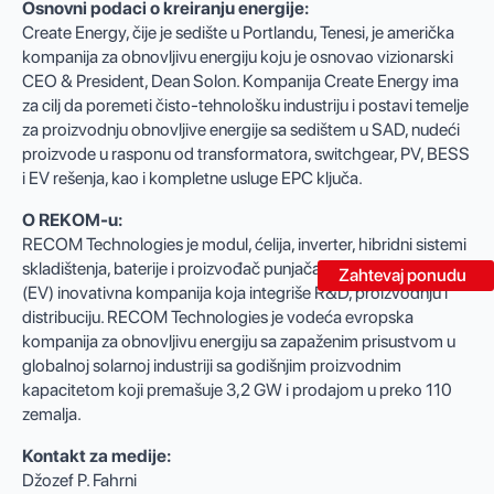
Osnovni podaci o kreiranju energije:
Create Energy, čije je sedište u Portlandu, Tenesi, je američka
kompanija za obnovljivu energiju koju je osnovao vizionarski
CEO & President, Dean Solon. Kompanija Create Energy ima
za cilj da poremeti čisto-tehnološku industriju i postavi temelje
za proizvodnju obnovljive energije sa sedištem u SAD, nudeći
proizvode u rasponu od transformatora, switchgear, PV, BESS
i EV rešenja, kao i kompletne usluge EPC ključa.
O REKOM-u:
RECOM Technologies je modul, ćelija, inverter, hibridni sistemi
skladištenja, baterije i proizvođač punjača za električna vozila
Zahtevaj ponudu
(EV) inovativna kompanija koja integriše R&D, proizvodnju i
distribuciju. RECOM Technologies je vodeća evropska
kompanija za obnovljivu energiju sa zapaženim prisustvom u
globalnoj solarnoj industriji sa godišnjim proizvodnim
kapacitetom koji premašuje 3,2 GW i prodajom u preko 110
zemalja.
Kontakt za medije:
Džozef P. Fahrni