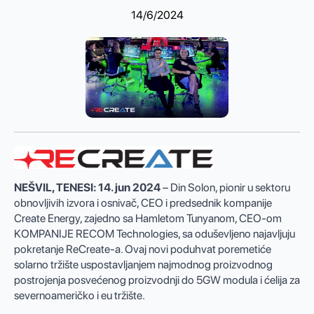
14/6/2024
NEŠVIL, TENESI: 14. jun 2024
– Din Solon, pionir u sektoru
obnovljivih izvora i osnivač, CEO i predsednik kompanije
Create Energy, zajedno sa Hamletom Tunyanom, CEO-om
KOMPANIJE RECOM Technologies, sa oduševljeno najavljuju
pokretanje ReCreate-a. Ovaj novi poduhvat poremetiće
solarno tržište uspostavljanjem najmodnog proizvodnog
postrojenja posvećenog proizvodnji do 5GW modula i ćelija za
severnoameričko i eu tržište.