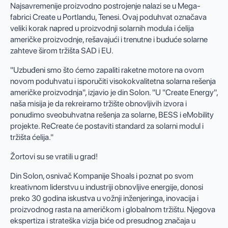
Najsavremenije proizvodno postrojenje nalazi se u Mega-
fabrici Create u Portlandu, Tenesi. Ovaj poduhvat označava
veliki korak napred u proizvodnji solarnih modula i ćelija
američke proizvodnje, rešavajući i trenutne i buduće solarne
zahteve širom tržišta SAD i EU.
"Uzbuđeni smo što ćemo zapaliti raketne motore na ovom
novom poduhvatu i isporučiti visokokvalitetna solarna rešenja
američke proizvodnja", izjavio je din Solon. "U "Create Energy",
naša misija je da rekreiramo tržište obnovljivih izvora i
ponudimo sveobuhvatna rešenja za solarne, BESS i eMobility
projekte. ReCreate će postaviti standard za solarni modul i
tržišta ćelija."
Žortovi su se vratili u grad!
Din Solon, osnivač Kompanije Shoals i poznat po svom
kreativnom liderstvu u industriji obnovljive energije, donosi
preko 30 godina iskustva u vožnji inženjeringa, inovacija i
proizvodnog rasta na američkom i globalnom tržištu. Njegova
ekspertiza i strateška vizija biće od presudnog značaja u