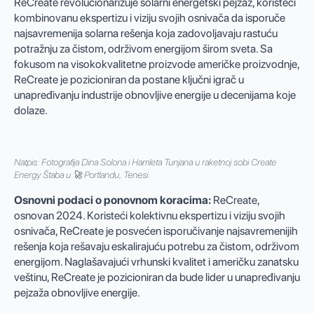
ReCreate revolucionarizuje solarni energetski pejzaž, koristeći
kombinovanu ekspertizu i viziju svojih osnivača da isporuče
najsavremenija solarna rešenja koja zadovoljavaju rastuću
potražnju za čistom, održivom energijom širom sveta. Sa
fokusom na visokokvalitetne proizvode američke proizvodnje,
ReCreate je pozicioniran da postane ključni igrač u
unapređivanju industrije obnovljive energije u decenijama koje
dolaze.
Natpis: Fotografija Dina Solona i Hamleta Tunjana u raketnoj sobi Create
Energy Štaba u 🚀 Portlandu, Tenesi.
Osnovni podaci o ponovnom koracima:
ReCreate,
osnovan 2024. Koristeći kolektivnu ekspertizu i viziju svojih
osnivača, ReCreate je posvećen isporučivanje najsavremenijih
rešenja koja rešavaju eskalirajuću potrebu za čistom, održivom
energijom. Naglašavajući vrhunski kvalitet i američku zanatsku
veštinu, ReCreate je pozicioniran da bude lider u unapređivanju
pejzaža obnovljive energije.