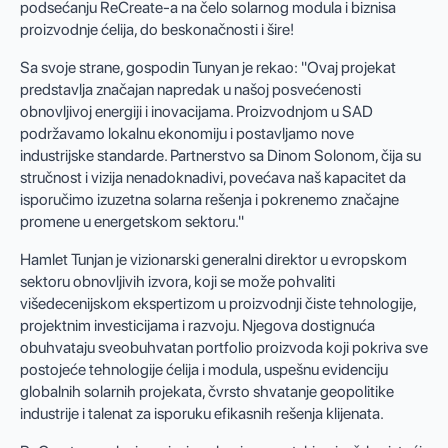
podsećanju ReCreate-a na čelo solarnog modula i biznisa
proizvodnje ćelija, do beskonačnosti i šire!
Sa svoje strane, gospodin Tunyan je rekao: "Ovaj projekat
predstavlja značajan napredak u našoj posvećenosti
obnovljivoj energiji i inovacijama. Proizvodnjom u SAD
podržavamo lokalnu ekonomiju i postavljamo nove
industrijske standarde. Partnerstvo sa Dinom Solonom, čija su
stručnost i vizija nenadoknadivi, povećava naš kapacitet da
isporučimo izuzetna solarna rešenja i pokrenemo značajne
promene u energetskom sektoru."
Hamlet Tunjan je vizionarski generalni direktor u evropskom
sektoru obnovljivih izvora, koji se može pohvaliti
višedecenijskom ekspertizom u proizvodnji čiste tehnologije,
projektnim investicijama i razvoju. Njegova dostignuća
obuhvataju sveobuhvatan portfolio proizvoda koji pokriva sve
postojeće tehnologije ćelija i modula, uspešnu evidenciju
globalnih solarnih projekata, čvrsto shvatanje geopolitike
industrije i talenat za isporuku efikasnih rešenja klijenata.