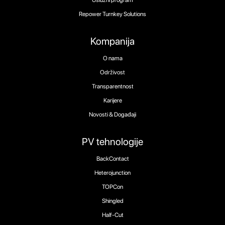
Uslužni program
Repower Turnkey Solutions
Kompanija
O nama
Održivost
Transparentnost
Karijere
Novosti & Događaji
PV tehnologije
BackContact
Heterojunction
TOPCon
Shingled
Half-Cut