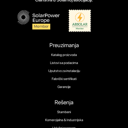
Preuzimanja
Katalog proizvoda
Listovi sa podacima
Uputstvo za instalaciju
Fabrički sertifikati
Garancije
Rešenja
Stambeni
Komercijalna & Industrijska