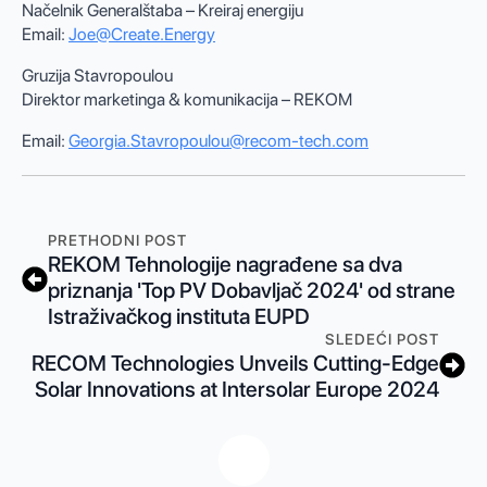
Načelnik Generalštaba – Kreiraj energiju
Email:
Joe@Create.Energy
Gruzija Stavropoulou
Direktor marketinga & komunikacija – REKOM
Email:
Georgia.Stavropoulou@recom-tech.com
PRETHODNI POST
REKOM Tehnologije nagrađene sa dva
priznanja 'Top PV Dobavljač 2024' od strane
Istraživačkog instituta EUPD
SLEDEĆI POST
RECOM Technologies Unveils Cutting-Edge
Solar Innovations at Intersolar Europe 2024