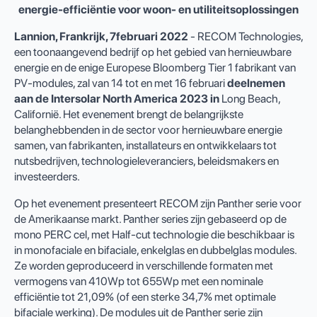
energie-efficiëntie
voor woon- en utiliteitsoplossingen
Lannion, Frankrijk,
7
februari
2022
- RECOM Technologies,
een toonaangevend bedrijf op het gebied van hernieuwbare
energie en de enige Europese Bloomberg Tier 1 fabrikant van
PV-modules, zal van 14 tot en met 16 februari
deelnemen
aan de Intersolar North America 2023 in
Long Beach,
Californië. Het evenement brengt de belangrijkste
belanghebbenden in de sector voor hernieuwbare energie
samen, van fabrikanten, installateurs en ontwikkelaars tot
nutsbedrijven, technologieleveranciers, beleidsmakers en
investeerders.
Op het evenement presenteert RECOM zijn Panther serie voor
de Amerikaanse markt. Panther series zijn gebaseerd op de
mono PERC cel, met Half-cut technologie die beschikbaar is
in monofaciale en bifaciale, enkelglas en dubbelglas modules.
Ze worden geproduceerd in verschillende formaten met
vermogens van 410Wp tot 655Wp met een nominale
efficiëntie tot 21,09% (of een sterke 34,7% met optimale
bifaciale werking). De modules uit de Panther serie zijn