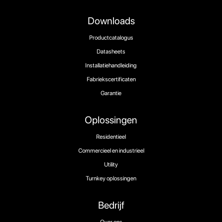
Downloads
Productcatalogus
Datasheets
Installatiehandleiding
Fabriekscertificaten
Garantie
Oplossingen
Residentieel
Commercieel en industrieel
Utility
Turnkey oplossingen
Bedrijf
Over ons