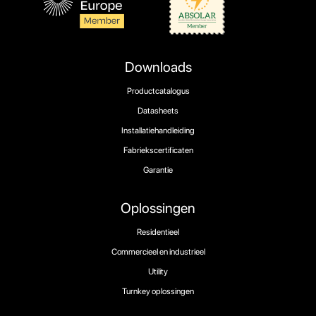
Downloads
Productcatalogus
Datasheets
Installatiehandleiding
Fabriekscertificaten
Garantie
Oplossingen
Residentieel
Commercieel en industrieel
Utility
Turnkey oplossingen