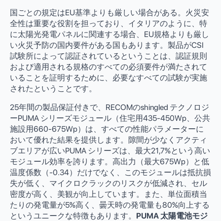
国ごとの規定はEU基準よりも厳しい場合がある。火災安
全性は重要な役割を担っており、イタリアのように、特
に太陽光発電パネルに関連する場合、EU規格よりも厳し
い火災予防の国内要件がある国もあります。製品がCSI
試験所によって認証されているということは、認証規則
および適用される規格のすべての必須要件が満たされて
いることを証明するために、必要なすべての試験が実施
されたということです。
25年間の製品保証付きで、RECOMのshingled テクノロジ
ーPUMA シリーズモジュール（住宅用435-450Wp、公共
施設用660-675Wp）は、すべての性能パラメーターに
おいて優れた結果を提供します。隙間が少なくアクティ
ブエリアが広いPUMA シリーズは、最大21,7%という高い
モジュール効率を誇ります。高出力（最大675Wp）と低
温度係数（-0.34）だけでなく、このモジュールは抵抗損
失が低く、マイクロクラックのリスクが低減され、セル
密度が高く、美観が向上しています。また、単位面積当
たりの発電量が5%高く、曇天時の発電量も80%向上する
というユニークな特徴もあります。
PUMA 太陽電池モジ