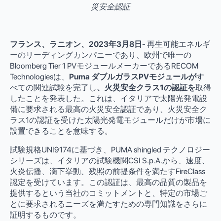
災安全認証
フランス、ラニオン、2023年3月8日
- 再生可能エネルギ
ーのリーディングカンパニーであり、欧州で唯一の
Bloomberg Tier 1 PVモジュールメーカーであるRECOM
Technologiesは、
Puma ダブルガラスPVモジュールが
す
べての関連試験を完了し
、火災安全クラス1の認証を
取得
したことを発表した。これは、イタリアで太陽光発電設
備に要求される最高の火災安全認証であり、火災安全ク
ラス1の認証を受けた太陽光発電モジュールだけが市場に
設置できることを意味する。
試験規格UNI9174に基づき、PUMA shingled テクノロジー
シリーズは、イタリアの試験機関CSI S.p.A.から、速度、
火炎伝播、滴下挙動、残照の前提条件を満たすFireClass
認定を受けています。この認証は、最高の品質の製品を
提供するという当社のコミットメントと、特定の市場ご
とに要求されるニーズを満たすための専門知識をさらに
証明するものです。