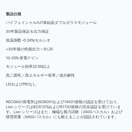
製品仕様
バイフェイシャルHJT単結晶ダブルガラスモジュール
30年製品保証＆出力保証
低温係数 -0.24%/セルシオ
>30年後の性能出力＞91,25
10-35% 発電ゲイン
モジュール効率22.5%以上
高二面性／高エネルギー収率／低分解性
LIDおよびPIDなし
RECOMの発電所はISO9001および14001規格の認証を受けており、
Lion シリーズはIEC61215および61730規格の完全認証を受けていま
す。Lion シリーズはまた、極端な風力試験（2400パスカル）および
積雪荷重（5400パスカル）にも耐えることが認証されています。