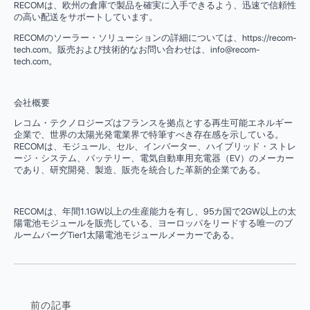
RECOMは、欧州の倉庫で製品を確実に入手できるよう、迅速で信頼性
の高い配送をサポートしています。
RECOMのソーラー・ソリューションの詳細については、https://recom-
tech.com。販売および技術的なお問い合わせは、
info@recom-
tech.com
。
会社概要
レコム・テクノロジーズはフランスを拠点とする再生可能エネルギー
企業で、世界の太陽光発電業界で特筆すべき存在感を示している。
RECOMは、モジュール、セル、インバーター、ハイブリッド・ストレ
ージ・システム、バッテリー、電気自動車用充電器（EV）のメーカー
であり、研究開発、製造、販売を統合した革新的企業である。
RECOMは、年間1.1GW以上の生産能力を有し、95カ国で2GW以上の太
陽電池モジュールを販売している、ヨーロッパをリードする唯一のブ
ルームバーグTier1太陽電池モジュールメーカーである。
前の記事