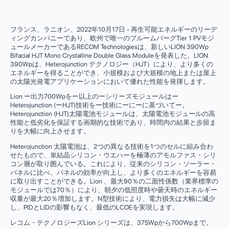
フランス、ラニオン、2022年10月17日 - 再生可能エネルギーのリーデ
ィングカンパニーであり、欧州で唯一のブルームバーグTier 1 PVモジ
ュールメーカーであるRECOM Technologiesは、新しいLION 390Wp
Bifacial HJT Mono Crystalline Double Glass Moduleを発表した。LION
390Wpは、Heterojunction テクノロジー（HJT）により、より多くの
エネルギーを得ることができ、小規模および大規模の地上または屋上
の太陽光発電アプリケーションにおいて優れた性能を発揮します。
Lion ー出力700Wpをー以上のーシリーズモジュールはー
Heterojunction (ーHJT)技術をー技術にーにーに基づいてー。
Heterojunction (HJT)太陽電池モジュールは、太陽電池モジュールの高
性能と低劣化を保証する画期的な技術であり、時間内の結果と歩留ま
りを大幅に向上させます。
Heterojunction 太陽電池は、2つの異なる技術を1つのセルに組み合わ
せたもので、単結晶シリコン・ウエハーを極薄のアモルファス・シリ
コン層が取り囲んでいる。これにより、従来のシリコン・ソーラー・
パネルに比べ、パネルの効率が向上し、より多くのエネルギーを容易
に取り出すことができる。Lion 、最大90％の二面性係数（業界標準の
モジュールでは70％）により、朝夕の低照度時や曇天時のエネルギー
収量が最大20％増加します。N型技術により、電力損失は大幅に減少
し、PIDとLIDの影響もなく、最低のLCOEを実現します。
レコム・テクノロジーズLion シリーズは、375Wpから700Wpまで。