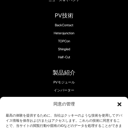
PV技術
BackContact
Heterojunction
TOPCon
Shingled
Half-Cut
製品紹介
PVモジュール
インバーター
ストレージ
同意の管理
EV充電器
最高の体験を提供するために、当社はクッキーのような技術を使用してデバ
イス情報を保存および/またはアクセスします。これらの技術に同意するこ
とで、当サイトの閲覧行動や固有のIDなどのデータを処理することができま